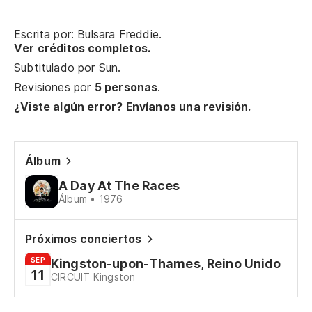
Escrita por: Bulsara Freddie.
Vu
Ver créditos completos.
Subtitulado por
Sun
.
Vu
Revisiones por
5 personas
.
¿Viste algún error? Envíanos una revisión.
Vu
Co
Álbum
A Day At The Races
Có
Álbum • 1976
¿N
Próximos conciertos
Wo
SEP
Kingston-upon-Thames, Reino Unido
11
CIRCUIT Kingston
Mi