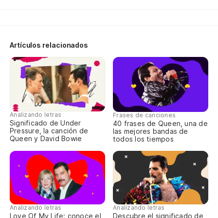
Ll
Ta
Artículos relacionados
Mi
Pa
Analizando letras
Frases de canciones
Significado de Under
40 frases de Queen, una de
Sa
Pressure, la canción de
las mejores bandas de
Queen y David Bowie
todos los tiempos
Br
Ha
Th
Analizando letras
Analizando letras
Be
Love Of My Life: conoce el
Descubre el significado de