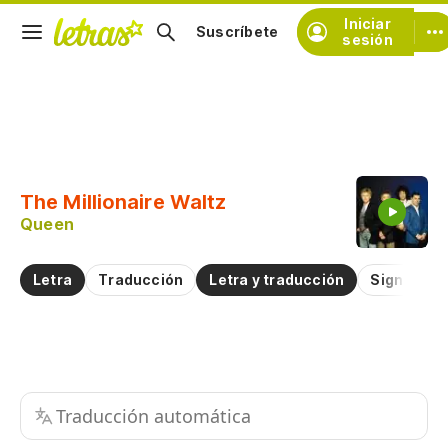
Iniciar
Suscríbete
sesión
Copiar fragmento
Copiar toda la letra
The Millionaire Waltz
Practicar la pronunciación de
Queen
Comentar sobre este fragmento
Letra
Traducción
Letra y traducción
Significad
Traducción automática