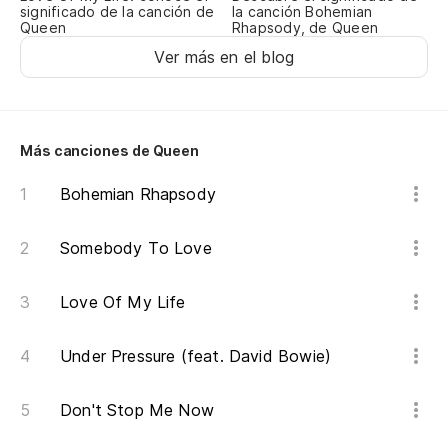
significado de la canción de
la canción Bohemian
Dr
Queen
Rhapsody, de Queen
Ver más en el blog
Ha
Th
Más canciones de Queen
Da
Bohemian Rhapsody
To
Somebody To Love
Ta
Love Of My Life
Qu
Under Pressure (feat. David Bowie)
I 
Don't Stop Me Now
Vu