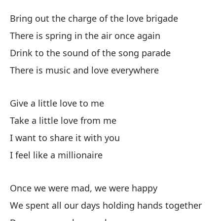
El
Bring out the charge of the love brigade
Th
There is spring in the air once again
Drink to the sound of the song parade
Sa
There is music and love everywhere
Br
Ha
Give a little love to me
Th
Take a little love from me
I want to share it with you
Be
I feel like a millionaire
Dr
Ha
Once we were mad, we were happy
Th
We spent all our days holding hands together