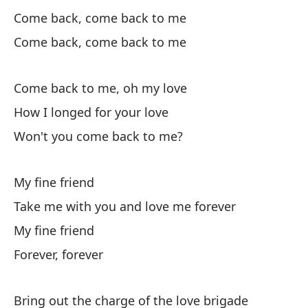
ma
Come back, come back to me
Come back, come back to me
We
¿T
Come back to me, oh my love
How I longed for your love
Có
p
Won't you come back to me?
Ho
My fine friend
Có
Take me with you and love me forever
al
My fine friend
Ho
ev
Forever, forever
Bring out the charge of the love brigade