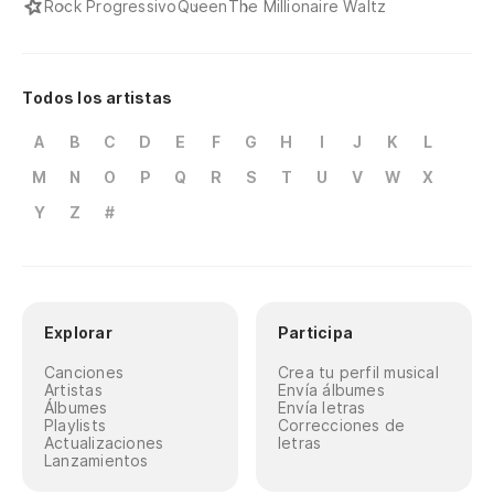
Rock Progressivo
Queen
The Millionaire Waltz
Todos los artistas
A
B
C
D
E
F
G
H
I
J
K
L
M
N
O
P
Q
R
S
T
U
V
W
X
Y
Z
#
Explorar
Participa
Canciones
Crea tu perfil musical
Artistas
Envía álbumes
Álbumes
Envía letras
Playlists
Correcciones de
Actualizaciones
letras
Lanzamientos