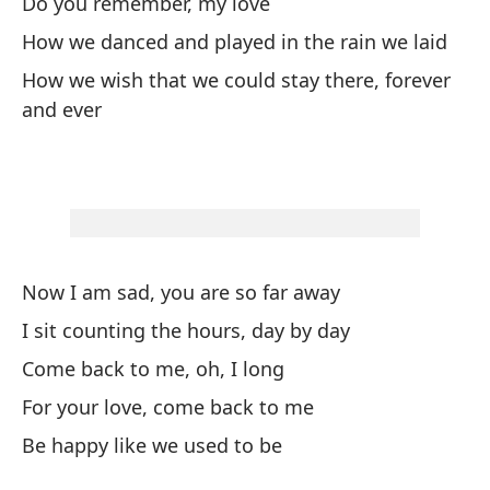
Do you remember, my love
Da
How we danced and played in the rain we laid
How we wish that we could stay there, forever
To
and ever
Ta
Qu
I 
Me
Now I am sad, you are so far away
I f
I sit counting the hours, day by day
Come back to me, oh, I long
Un
For your love, come back to me
On
Be happy like we used to be
Pa