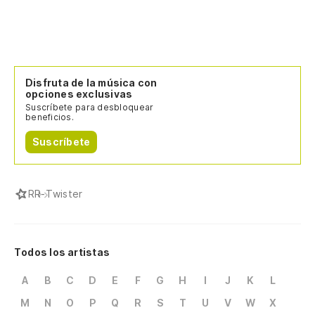
Disfruta de la música con
opciones exclusivas
Suscríbete para desbloquear
beneficios.
Suscríbete
R
R-Twister
Todos los artistas
A
B
C
D
E
F
G
H
I
J
K
L
M
N
O
P
Q
R
S
T
U
V
W
X