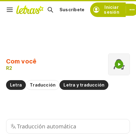
Iniciar
Suscríbete
sesión
Copiar fragmento
Copiar toda la letra
Com você
Practicar la pronunciación de
R2
Comentar sobre este fragmento
Letra
Traducción
Letra y traducción
Traducción automática