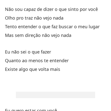
Co
Não sou capaz de dizer o que sinto por você
C
Olho pro traz não vejo nada
Tento entender o que faz buscar o meu lugar
No
Mas sem direção não vejo nada
Nã
Mi
Eu não sei o que fazer
Ol
Quanto ao menos te entender
Existe algo que volta mais
In
lu
Te
Pe
Ma
Eu quero estar com você