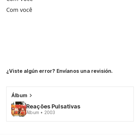
Lo
Com você
de
O 
Si
Se
Ah
¿Viste algún error? Envíanos una revisión.
Ag
Álbum
Y 
Reações Pulsativas
E 
Álbum • 2003
No