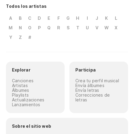
Todos los artistas
A
B
C
D
E
F
G
H
I
J
K
L
M
N
O
P
Q
R
S
T
U
V
W
X
Y
Z
#
Explorar
Participa
Canciones
Crea tu perfil musical
Artistas
Envía álbumes
Álbumes
Envía letras
Playlists
Correcciones de
Actualizaciones
letras
Lanzamientos
Sobre el sitio web