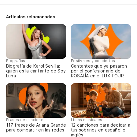
Ni
Artículos relacionados
Qu
Ha
Ex
Biografías
Festivales y conciertos
Qu
Biografía de Karol Sevilla:
Cantantes que ya pasaron
quién es la cantante de Soy
por el confesionario de
Luna
ROSALÍA en el LUX TOUR
Qu
Co
Co
Frases de canciones
Listas musicales
117 frases de Ariana Grande
12 canciones para dedicar a
para compartir en las redes
tus sobrinos en español e
inglés