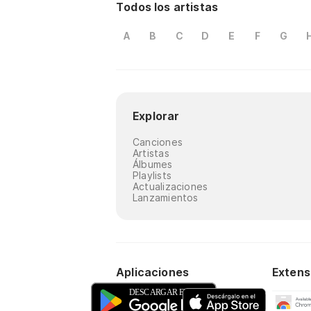
Todos los artistas
A
B
C
D
E
F
G
Explorar
Canciones
Artistas
Álbumes
Playlists
Actualizaciones
Lanzamientos
Aplicaciones
Extens