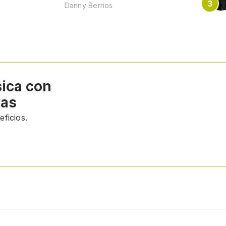
Danny Berrios
sica con
vas
ficios.