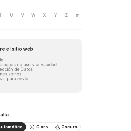
T
U
V
W
X
Y
Z
#
re el sitio web
da
iciones de uso y privacidad
ección de Datos
énes somos
as para envío
alla
Automático
Claro
Oscuro