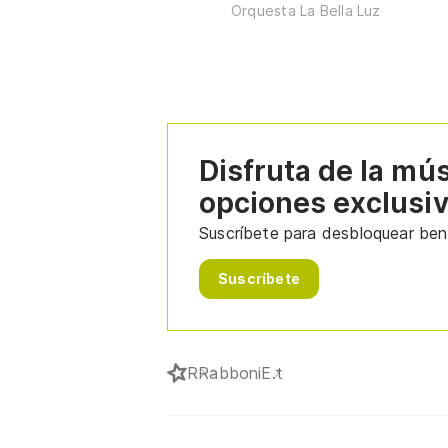
Orquesta La Bella Luz
Disfruta de la mú
opciones exclusi
Suscríbete para desbloquear bene
Suscríbete
R
Rabboni
E.t