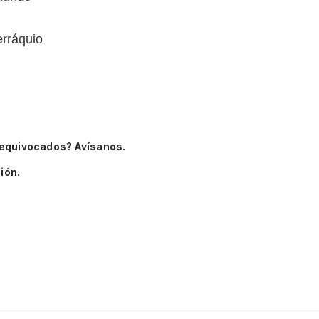
erráquio
 equivocados? Avísanos.
ión.