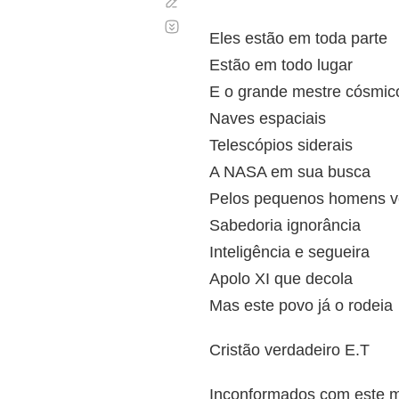
Corregir
Desplazamiento
automático
Eles estão em toda parte
Estão em todo lugar
E o grande mestre cósmico
Naves espaciais
Telescópios siderais
A NASA em sua busca
Pelos pequenos homens v
Sabedoria ignorância
Inteligência e segueira
Apolo XI que decola
Mas este povo já o rodeia
Cristão verdadeiro E.T
Inconformados com este 