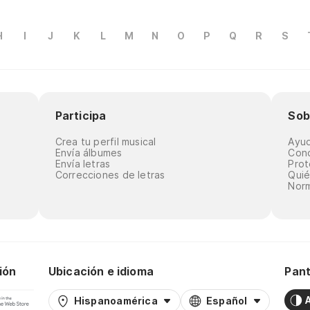
H
I
J
K
L
M
N
O
P
Q
R
S
Participa
Sob
Crea tu perfil musical
Ayu
Envía álbumes
Cond
Envía letras
Prot
Correcciones de letras
Qui
Norm
ión
Ubicación e idioma
Pant
Hispanoamérica
Español