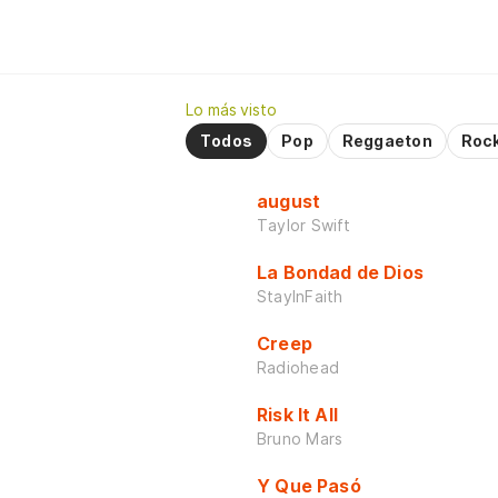
Lo más visto
Todos
Pop
Reggaeton
Roc
august
Taylor Swift
La Bondad de Dios
StayInFaith
Creep
Radiohead
Risk It All
Bruno Mars
Y Que Pasó