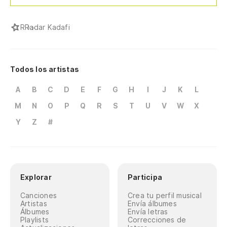
R
Radar Kadafi
Todos los artistas
A
B
C
D
E
F
G
H
I
J
K
L
M
N
O
P
Q
R
S
T
U
V
W
X
Y
Z
#
Explorar
Participa
Canciones
Crea tu perfil musical
Artistas
Envía álbumes
Álbumes
Envía letras
Playlists
Correcciones de