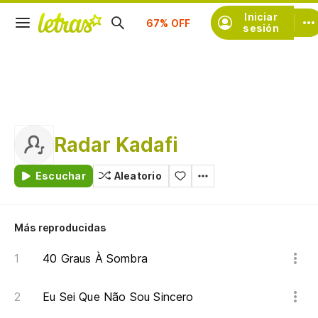
Suscríbete
Iniciar
sesión
Radar Kadafi
Escuchar
Aleatorio
Más reproducidas
40 Graus À Sombra
Eu Sei Que Não Sou Sincero