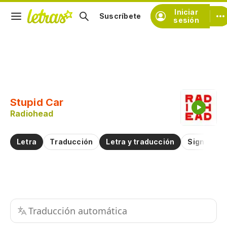
Iniciar
Suscríbete
sesión
Copiar fragmento
Copiar toda la letra
Stupid Car
Practicar la pronunciación de
Radiohead
Comentar sobre este fragmento
Letra
Traducción
Letra y traducción
Significad
Traducción automática