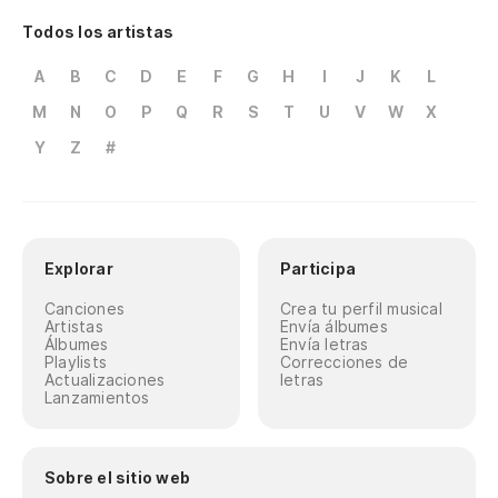
Todos los artistas
A
B
C
D
E
F
G
H
I
J
K
L
M
N
O
P
Q
R
S
T
U
V
W
X
Y
Z
#
Explorar
Participa
Canciones
Crea tu perfil musical
Artistas
Envía álbumes
Álbumes
Envía letras
Playlists
Correcciones de
Actualizaciones
letras
Lanzamientos
Sobre el sitio web