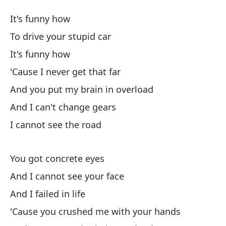
Au
It's funny how
St
To drive your stupid car
It's funny how
Es
'Cause I never get that far
Co
And you put my brain in overload
And I can't change gears
Es
I cannot see the road
Po
You got concrete eyes
'C
And I cannot see your face
Y 
And I failed in life
An
'Cause you crushed me with your hands