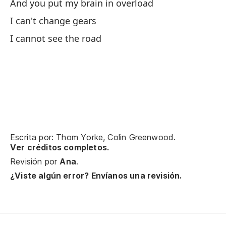
And you put my brain in overload
Y 
I can't change gears
An
I cannot see the road
No
Ti
Y 
Escrita por: Thom Yorke, Colin Greenwood.
Ver créditos completos.
Y 
Revisión por
Ana
.
¿Viste algún error? Envíanos una revisión.
Po
'C
Y 