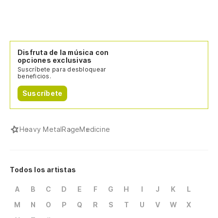
Disfruta de la música con
opciones exclusivas
Suscríbete para desbloquear
beneficios.
Suscríbete
Heavy Metal
Rage
Medicine
Todos los artistas
A
B
C
D
E
F
G
H
I
J
K
L
M
N
O
P
Q
R
S
T
U
V
W
X