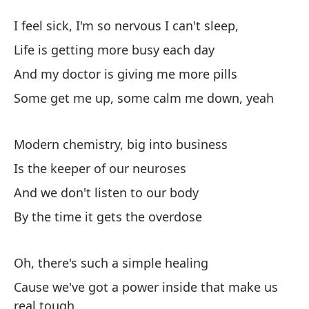
M
I feel sick, I'm so nervous I can't sleep,
M
Life is getting more busy each day
And my doctor is giving me more pills
Me
Some get me up, some calm me down, yeah
pu
I 
Modern chemistry, big into business
La
Is the keeper of our neuroses
Li
And we don't listen to our body
By the time it gets the overdose
Y 
An
Oh, there's such a simple healing
Al
Cause we've got a power inside that make us
So
real tough