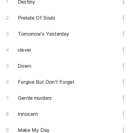
No
Destiny
ne
Prelude Of Souls
Do
De
Tomorrow's Yesterday
Wa
clever
Co
Down
Co
Forgive But Don't Forget
El
Th
Gentle murders
Innocent
Oh
Oh
Make My Day