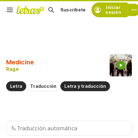
Iniciar
Suscríbete
sesión
Copiar fragmento
Copiar toda la letra
Medicine
Practicar la pronunciación de
Rage
Comentar sobre este fragmento
Letra
Traducción
Letra y traducción
Traducción automática