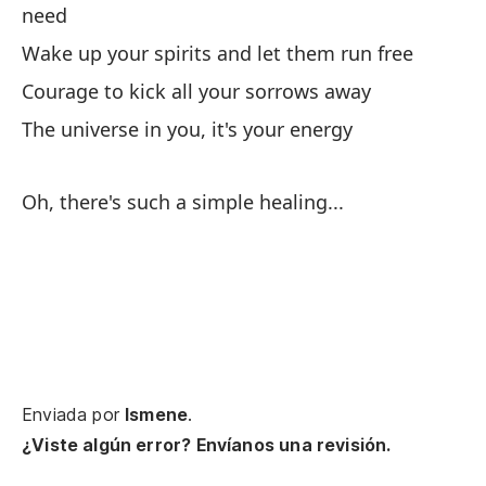
need
Th
Wake up your spirits and let them run free
Vi
Courage to kick all your sorrows away
m
The universe in you, it's your energy
It
Oh, there's such a simple healing...
Ha
Th
Enviada por
Ismene
.
Lo
¿Viste algún error? Envíanos una revisión.
Wh