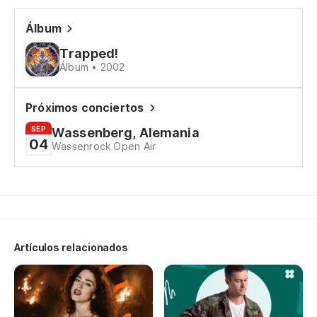
Y 
Álbum
An
Trapped!
Álbum • 2002
En
Próximos conciertos
In
SEP
Wassenberg, Alemania
04
Wassenrock Open Air
Oh
Oh
Po
pu
Artículos relacionados
'C
re