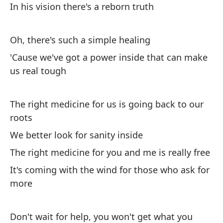
In his vision there's a reborn truth
Oh
Po
Oh, there's such a simple healing
re
'Cause we've got a power inside that can make
Ca
us real tough
to
The right medicine for us is going back to our
La
roots
nu
We better look for sanity inside
Th
The right medicine for you and me is really free
Es
It's coming with the wind for those who ask for
We
more
La
Don't wait for help, you won't get what you
re