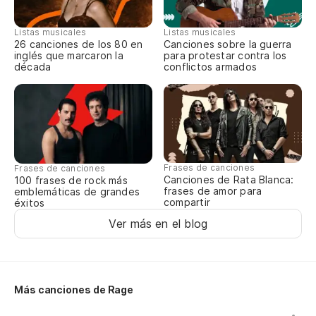
La
nu
Listas musicales
Listas musicales
26 canciones de los 80 en
Canciones sobre la guerra
Th
inglés que marcaron la
para protestar contra los
década
conflictos armados
Es
We
La
re
Frases de canciones
Frases de canciones
Canciones de Rata Blanca:
100 frases de rock más
Th
frases de amor para
emblemáticas de grandes
compartir
éxitos
Ver más en el blog
Vi
m
It
Más canciones de Rage