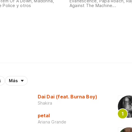
stem Of A Down, Madonna,
Evanescence, Papa Roach, Ra
 Police y otros
Against The Machine...
k
Más
Dai Dai (feat. Burna Boy)
Shakira
petal
Ariana Grande