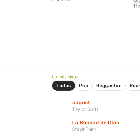
Sy
The
Lo más visto
Todos
Pop
Reggaeton
Roc
august
Taylor Swift
La Bondad de Dios
StayInFaith