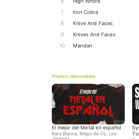
High Whore
Iron Cobra
Knive And Faces
Knives And Faces
Mandan
Playlists relacionadas
El mejor del Metal en español
Sy
Tou
Rata Blanca, Mägo de Oz, Leo
Jimenez...