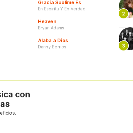
Gracia Sublime Es
En Espiritu Y En Verdad
Heaven
Bryan Adams
Alaba a Dios
Danny Berrios
sica con
vas
ficios.