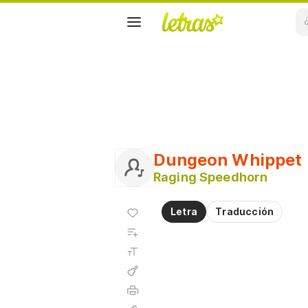
Dungeon Whippet
Raging Speedhorn
Agregar
Letra
Traducción
a
Agregar
favoritos
a
Tamaño
playlist
de la
fuente
Acordes
Imprimir