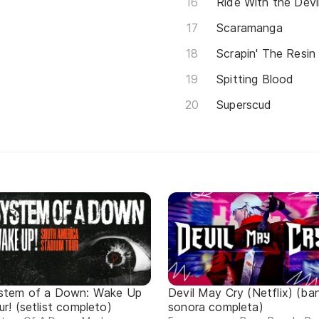
Ride With the Devi
Scaramanga
Scrapin' The Resin
Spitting Blood
Superscud
stem of a Down: Wake Up
Devil May Cry (Netflix) (ba
r! (setlist completo)
sonora completa)