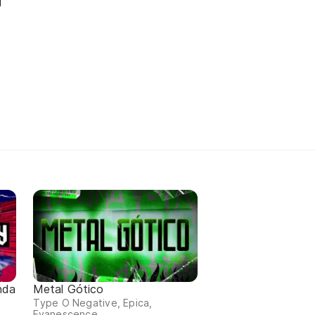
l
nda
Metal Gótico
Type O Negative, Epica,
Evanescence...