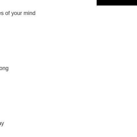
es of your mind
rong
ay