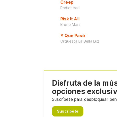
Creep
Radiohead
Risk It All
Bruno Mars
Y Que Pasó
Orquesta La Bella Luz
Disfruta de la mú
opciones exclusi
Suscríbete para desbloquear bene
Suscríbete