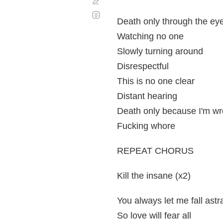
Corregir
Desplazamiento
automático
Death only through the ey
Watching no one
Slowly turning around
Disrespectful
This is no one clear
Distant hearing
Death only because I'm w
Fucking whore
REPEAT CHORUS
Kill the insane (x2)
You always let me fall astr
So love will fear all