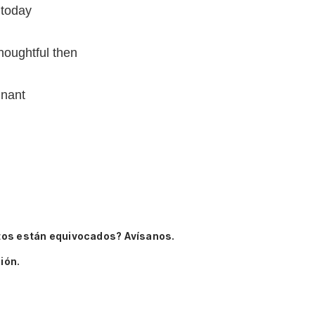
 today
houghtful then
inant
tos están equivocados? Avísanos.
ión.