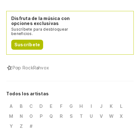
Disfruta de la música con
opciones exclusivas
Suscríbete para desbloquear
beneficios.
Suscríbete
Pop Rock
Rahvox
Todos los artistas
A
B
C
D
E
F
G
H
I
J
K
L
M
N
O
P
Q
R
S
T
U
V
W
X
Y
Z
#