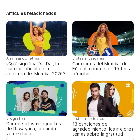
SI
Artículos relacionados
(E
B
Analizando letras
Listas musicales
¿Qué significa Dai Dai, la
Canciones del Mundial de
N
canción oficial de la
Fútbol: conoce los 10 temas
apertura del Mundial 2026?
oficiales
Biografías
Listas musicales
Conoce a los integrantes
13 canciones de
de Rawayana, la banda
agradecimiento: los mejores
venezolana
temas sobre la gratitud