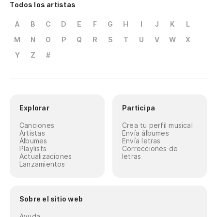
Todos los artistas
A
B
C
D
E
F
G
H
I
J
K
L
M
N
O
P
Q
R
S
T
U
V
W
X
Y
Z
#
Explorar
Participa
Canciones
Crea tu perfil musical
Artistas
Envía álbumes
Álbumes
Envía letras
Playlists
Correcciones de
Actualizaciones
letras
Lanzamientos
Sobre el sitio web
Ayuda