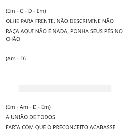
De
(Em - G - D - Em)
Da
OLHE PARA FRENTE, NÃO DESCRIMINE NÃO
RAÇA AQUI NÃO É NADA, PONHA SEUS PÉS NO
(E
CHÃO
M
(Am - D)
OL
LA
EL
RA
(Em - Am - D - Em)
(A
A UNIÃO DE TODOS
FARIA COM QUE O PRECONCEITO ACABASSE