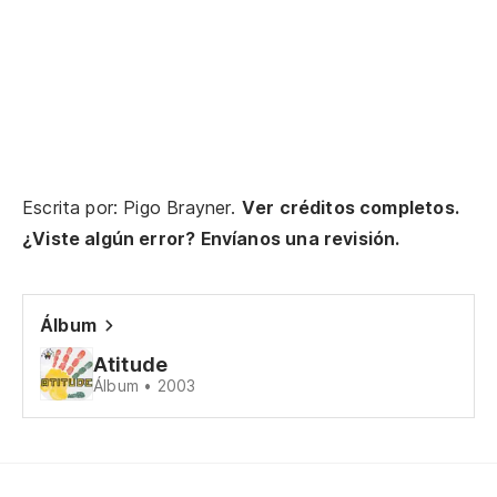
AS
SE
(E
Escrita por: Pigo Brayner.
Ver créditos completos.
DE
¿Viste algún error? Envíanos una revisión.
DE
C
Álbum
CA
Atitude
Álbum • 2003
A
SI