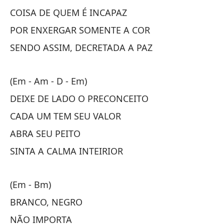
COISA DE QUEM É INCAPAZ
POR ENXERGAR SOMENTE A COR
SENDO ASSIM, DECRETADA A PAZ
(E
(Em - Am - D - Em)
L
DEIXE DE LADO O PRECONCEITO
CADA UM TEM SEU VALOR
HA
ABRA SEU PEITO
FA
SINTA A CALMA INTEIRIOR
C
CO
(Em - Bm)
BRANCO, NEGRO
P
NÃO IMPORTA
PO