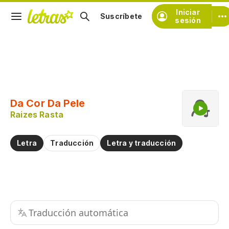
Iniciar
Suscríbete
sesión
Copiar fragmento
Copiar toda la letra
Da Cor Da Pele
Practicar la pronunciación de
Raizes Rasta
Comentar sobre este fragmento
Letra
Traducción
Letra y traducción
Traducción automática