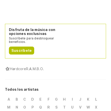
Disfruta de la música con
opciones exclusivas
Suscríbete para desbloquear
beneficios.
Suscríbete
Hardcore
R.A.M.B.O.
Todos los artistas
A
B
C
D
E
F
G
H
I
J
K
L
M
N
O
P
Q
R
S
T
U
V
W
X