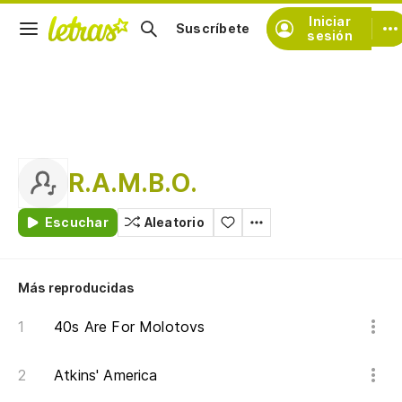
Iniciar
Suscríbete
sesión
R.A.M.B.O.
Escuchar
Aleatorio
Más reproducidas
40s Are For Molotovs
Atkins' America