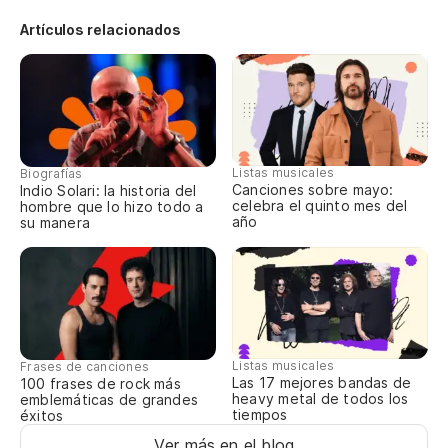
Artículos relacionados
Ha
It
Pe
Bu
Listas musicales
Biografías
Canciones sobre mayo:
Indio Solari: la historia del
celebra el quinto mes del
hombre que lo hizo todo a
Es
año
su manera
I'
To
Al
Listas musicales
Frases de canciones
Las 17 mejores bandas de
100 frases de rock más
Es
heavy metal de todos los
emblemáticas de grandes
tiempos
éxitos
I'
Ver más en el blog