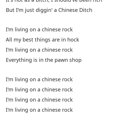
Mi
But I'm just diggin' a Chinese Ditch
My
I'm living on a chinese rock
Ha
All my best things are in hock
It
I'm living on a chinese rock
Pe
Everything is in the pawn shop
Bu
I'm living on a chinese rock
I'm living on a chinese rock
I'm living on a chinese rock
I'm living on a chinese rock
Es
I'