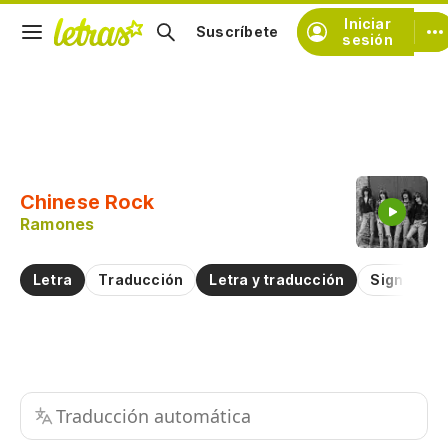
Iniciar
Suscríbete
sesión
Copiar fragmento
Copiar toda la letra
Chinese Rock
Practicar la pronunciación de
Ramones
Comentar sobre este fragmento
Letra
Traducción
Letra y traducción
Significad
Traducción automática