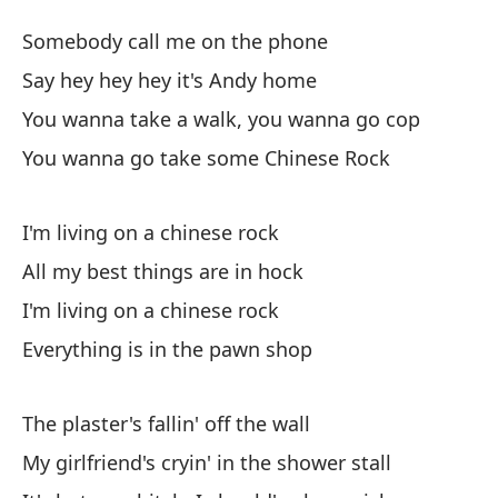
R
Somebody call me on the phone
C
Say hey hey hey it's Andy home
You wanna take a walk, you wanna go cop
Qu
You wanna go take some Chinese Rock
So
Oy
I'm living on a chinese rock
Sa
All my best things are in hock
I'm living on a chinese rock
Si
Everything is in the pawn shop
Yo
¿Q
The plaster's fallin' off the wall
Yo
My girlfriend's cryin' in the shower stall