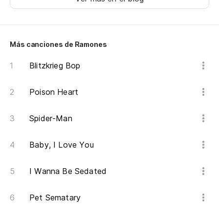
To
Ev
Más canciones de Ramones
Es
Blitzkrieg Bop
I'
Poison Heart
Es
Spider-Man
I'
Baby, I Love You
Es
I'
I Wanna Be Sedated
Es
Pet Sematary
I'