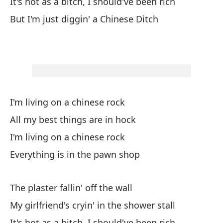
It's hot as a bitch, I should've been rich
Es
But I'm just diggin' a Chinese Ditch
I'
To
Al
Es
I'm living on a chinese rock
I'
All my best things are in hock
I'm living on a chinese rock
To
Everything is in the pawn shop
Ev
The plaster fallin' off the wall
El
My girlfriend's cryin' in the shower stall
Th
It's hot as a bitch, I should've been rich