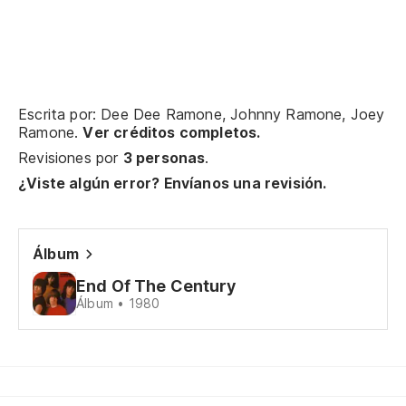
To
Al
Es
Escrita por: Dee Dee Ramone, Johnny Ramone, Joey
Ramone.
Ver créditos completos.
I'
Revisiones por
3 personas
.
¿Viste algún error? Envíanos una revisión.
To
Ev
Álbum
El
End Of The Century
Álbum • 1980
Th
Mi
My