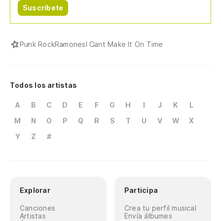
Suscríbete
Punk Rock
Ramones
I Cant Make It On Time
Todos los artistas
A
B
C
D
E
F
G
H
I
J
K
L
M
N
O
P
Q
R
S
T
U
V
W
X
Y
Z
#
Explorar
Participa
Canciones
Crea tu perfil musical
Artistas
Envía álbumes