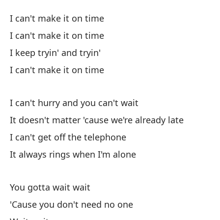
No
I can't make it on time
I 
I can't make it on time
I keep tryin' and tryin'
No
I can't make it on time
No
I can't hurry and you can't wait
Lo
It doesn't matter 'cause we're already late
I can't get off the telephone
No
It always rings when I'm alone
No
You gotta wait wait
I 
'Cause you don't need no one