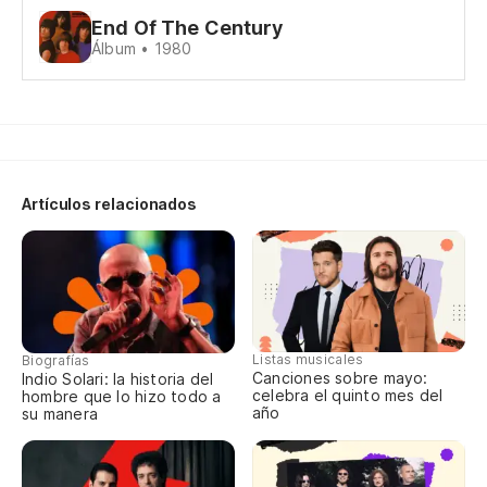
End Of The Century
Po
Álbum • 1980
'C
Ti
Oy
Artículos relacionados
Listas musicales
Biografías
Canciones sobre mayo:
Indio Solari: la historia del
celebra el quinto mes del
hombre que lo hizo todo a
año
su manera