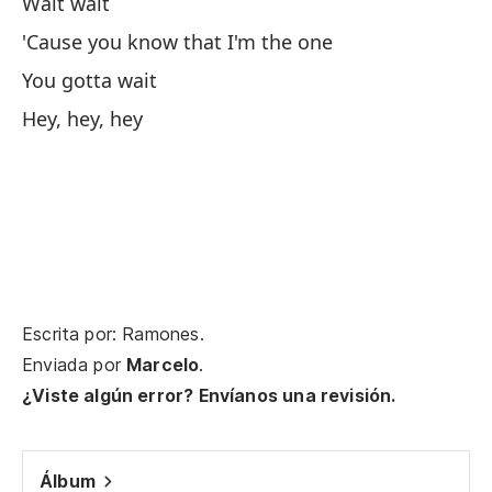
Wait wait
No
'Cause you know that I'm the one
It
You gotta wait
No
Hey, hey, hey
I 
Si
It
Ti
Escrita por: Ramones.
Enviada por
Marcelo
.
Po
¿Viste algún error? Envíanos una revisión.
'C
Es
Álbum