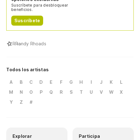
Suscríbete para desbloquear
beneficios.
Suscríbete
R
Randy Rhoads
Todos los artistas
A
B
C
D
E
F
G
H
I
J
K
L
M
N
O
P
Q
R
S
T
U
V
W
X
Y
Z
#
Explorar
Participa