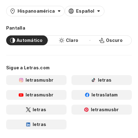
Hispanoamérica
Español
Pantalla
Automático
Claro
Oscuro
Sigue a Letras.com
letrasmusbr
letras
letrasmusbr
letraslatam
letras
letrasmusbr
letras