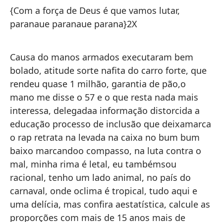
pa
{Com a força de Deus é que vamos lutar,
he
paranaue paranaue parana}2X
ac
qu
Causa do manos armados executaram bem
he
bolado, atitude sorte nafita do carro forte, que
má
rendeu quase 1 milhão, garantia de pão,o
di
mano me disse o 57 e o que resta nada mais
in
interessa, delegadaa informação distorcida a
ri
educação processo de inclusão que deixamarca
el
o rap retrata na levada na caixa no bum bum
le
baixo marcandoo compasso, na luta contra o
an
mal, minha rima é letal, eu tambémsou
es
racional, tenho um lado animal, no país do
la
carnaval, onde oclima é tropical, tudo aqui e
má
uma delícia, mas confira aestatística, calcule as
sa
proporções com mais de 15 anos mais de
dó