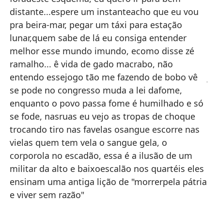
distante...espere um instanteacho que eu vou
qu
pra beira-mar, pegar um táxi para estação
qu
lunar,quem sabe de lá eu consiga entender
lu
melhor esse mundo imundo, ecomo disse zé
es
ramalho... ê vida de gado macrabo, não
vi
entendo essejogo tão me fazendo de bobo vê
ju
se pode no congresso muda a lei dafome,
ca
enquanto o povo passa fome é humilhado e só
pa
se fode, nasruas eu vejo as tropas de choque
ca
trocando tiro nas favelas osangue escorre nas
in
vielas quem tem vela o sangue gela, o
sa
corporola no escadão, essa é a ilusão de um
sa
militar da alto e baixoescalão nos quartéis eles
es
ensinam uma antiga lição de "morrerpela pátria
ra
e viver sem razão"
le
{C