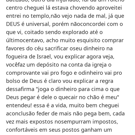
mu
centro cheguei lá estava chovendo aproveitei
sa
entrei no templo,não vejo nada de mal, já que
a 
DEUS é universal, porém nãoconcordei com o
cu
que vi, coitado sendo explorado até o
y 
últimocentavo, acho muito esquisito comprar
vo
favores do céu sacrificar oseu dinheiro na
el
fogueira de Israel, vou explicar agora veja,
su
vocêfaz um depósito na conta da igreja o
es
comprovante vai pro fogo e odinheiro vai pro
de
bolso de Deus é claro vou explicar a regra
ex
dessafirma "joga o dinheiro para cima o que
en
Deus pegar é dele o quecair no chão é meu"
so
entendeu! essa é a vida, muito bem cheguei
em
aconclusão feder de mais não pega bem, cada
re
vez mais expostos nosempurram impostos,
pú
confortáveis em seus postos ganham um
de