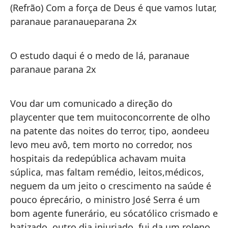
mi
(Refrão) Com a força de Deus é que vamos lutar,
Vo
paranaue paranaueparana 2x
pl
en
O estudo daqui é o medo de lá, paranaue
¿d
paranaue parana 2x
pa
en
me
Vou dar um comunicado a direção do
so
playcenter que tem muitoconcorrente de olho
pr
na patente das noites do terror, tipo, aondeeu
ag
levo meu avô, tem morto no corredor, nos
ba
hospitais da redepública achavam muita
vu
súplica, mas faltam remédio, leitos,médicos,
ap
neguem da um jeito o crescimento na saúde é
ya
pouco éprecário, o ministro José Serra é um
ac
bom agente funerário, eu sócatólico crismado e
ex
batizado, outro dia injuriado, fui da um roleno