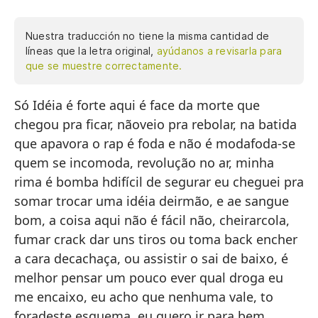
Nuestra traducción no tiene la misma cantidad de
líneas que la letra original,
ayúdanos a revisarla para
que se muestre correctamente.
Só Idéia é forte aqui é face da morte que
So
chegou pra ficar, nãoveio pra rebolar, na batida
qu
que apavora o rap é foda e não é modafoda-se
ri
quem se incomoda, revolução no ar, minha
mo
rima é bomba hdifícil de segurar eu cheguei pra
en
somar trocar uma idéia deirmão, e ae sangue
co
bom, a coisa aqui não é fácil não, cheirarcola,
id
fumar crack dar uns tiros ou toma back encher
aq
a cara decachaça, ou assistir o sai de baixo, é
cr
melhor pensar um pouco ever qual droga eu
em
me encaixo, eu acho que nenhuma vale, to
pe
foradeste esquema, eu quero ir para bem
qu