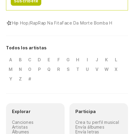
Suscríbete
Hip Hop/Rap
Rap Na Fita
Face Da Morte Bomba H
Todos los artistas
A
B
C
D
E
F
G
H
I
J
K
L
M
N
O
P
Q
R
S
T
U
V
W
X
Y
Z
#
Explorar
Participa
Canciones
Crea tu perfil musical
Artistas
Envía álbumes
Álbumes
Envía letras