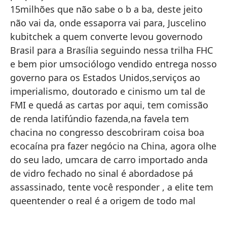
15milhões que não sabe o b a ba, deste jeito
qu
não vai da, onde essaporra vai para, Juscelino
Br
kubitchek a quem converte levou governodo
pe
Brasil para a Brasília seguindo nessa trilha FHC
go
e bem pior umsociólogo vendido entrega nosso
im
governo para os Estados Unidos,serviços ao
qu
imperialismo, doutorado e cinismo um tal de
in
FMI e quedá as cartas por aqui, tem comissão
ma
de renda latifúndio fazenda,na favela tem
bu
chacina no congresso descobriram coisa boa
ah
ecocaína pra fazer negócio na China, agora olhe
im
do seu lado, umcara de carro importado anda
se
de vidro fechado no sinal é abordadose pá
re
assassinado, tente você responder , a elite tem
el
queentender o real é a origem de todo mal
de
pa