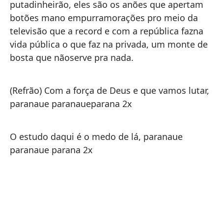
putadinheirão, eles são os anões que apertam
Co
botões mano empurramorações pro meio da
pa
televisão que a record e com a república fazna
aq
vida pública o que faz na privada, um monte de
pa
bosta que nãoserve pra nada.
(Refrão) Com a força de Deus e que vamos lutar,
paranaue paranaueparana 2x
O estudo daqui é o medo de lá, paranaue
paranaue parana 2x