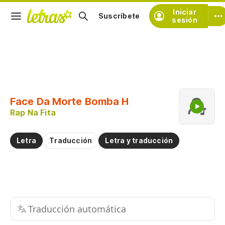
Iniciar
Suscríbete
sesión
Copiar fragmento
Copiar toda la letra
Face Da Morte Bomba H
Practicar la pronunciación de
Rap Na Fita
Comentar sobre este fragmento
Letra
Traducción
Letra y traducción
Traducción automática