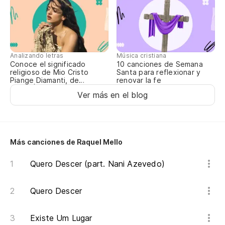
Mi
Me
Analizando letras
Música cristiana
Al
Conoce el significado
10 canciones de Semana
religioso de Mio Cristo
Santa para reflexionar y
Eu
Piange Diamanti, de
renovar la fe
ROSALÍA
Ver más en el blog
Más canciones de Raquel Mello
Quero Descer (part. Nani Azevedo)
Quero Descer
Existe Um Lugar