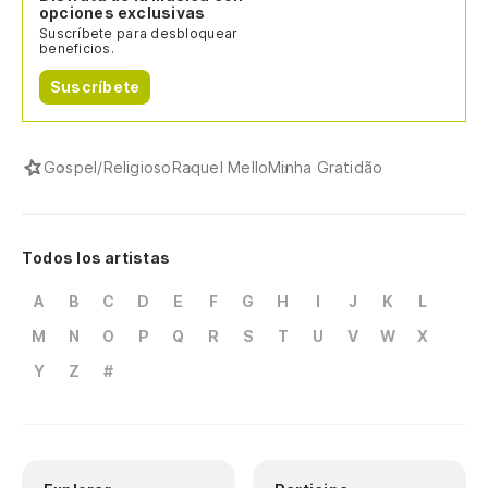
opciones exclusivas
Suscríbete para desbloquear
beneficios.
Suscríbete
Gospel/Religioso
Raquel Mello
Minha Gratidão
Todos los artistas
A
B
C
D
E
F
G
H
I
J
K
L
M
N
O
P
Q
R
S
T
U
V
W
X
Y
Z
#