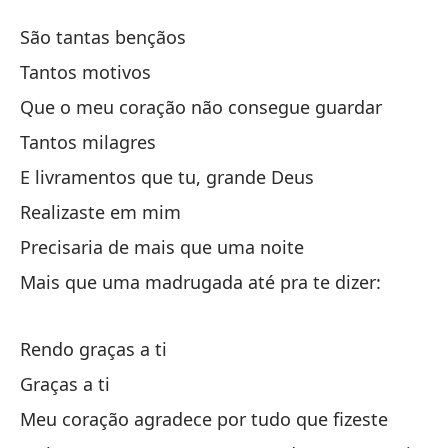
Mi
São tantas bençãos
M
Tantos motivos
Que o meu coração não consegue guardar
Ha
Tantos milagres
ta
E livramentos que tu, grande Deus
Realizaste em mim
qu
Precisaria de mais que uma noite
Qu
Mais que uma madrugada até pra te dizer:
ta
Rendo graças a ti
Y 
Graças a ti
E 
Meu coração agradece por tudo que fizeste