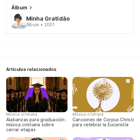
Álbum
Y 
Minha Gratidão
E 
Álbum • 2001
lo
Ne
Pr
Artículos relacionados
Má
Ma
te
Música cristiana
Música cristiana
Alabanzas para graduación:
Canciones de Corpus Christi
música cristiana sobre
para celebrar la Eucaristía
cerrar etapas
gr