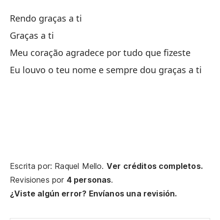
Al
Rendo graças a ti
Eu
Graças a ti
Meu coração agradece por tudo que fizeste
Eu louvo o teu nome e sempre dou graças a ti
Ha
ta
qu
Escrita por: Raquel Mello.
Ver créditos completos.
Revisiones por
4 personas
.
Qu
¿Viste algún error? Envíanos una revisión.
ta