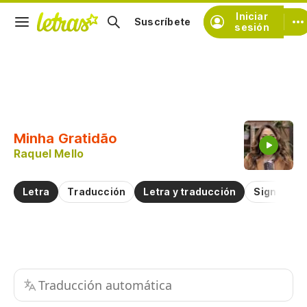
Iniciar
Suscríbete
sesión
Copiar fragmento
Copiar toda la letra
Minha Gratidão
Practicar la pronunciación de
Raquel Mello
Comentar sobre este fragmento
Letra
Traducción
Letra y traducción
Significad
Traducción automática