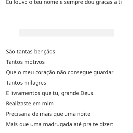
Eu louvo o teu nome e sempre dou graças a ti
lo
Ne
Pr
Má
São tantas bençãos
Ma
Tantos motivos
Que o meu coração não consegue guardar
te
Tantos milagres
E livramentos que tu, grande Deus
gr
Realizaste em mim
Mi
Precisaria de mais que uma noite
Mais que uma madrugada até pra te dizer:
Me