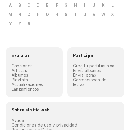
A
B
C
D
E
F
G
H
I
J
K
L
M
N
O
P
Q
R
S
T
U
V
W
X
Y
Z
#
Explorar
Participa
Canciones
Crea tu perfil musical
Artistas
Envía álbumes
Álbumes
Envía letras
Playlists
Correcciones de
Actualizaciones
letras
Lanzamientos
Sobre el sitio web
Ayuda
Condiciones de uso y privacidad
Protección de Datos