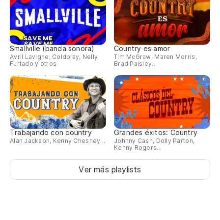
Es
Smallville (banda sonora)
Country es amor
Avril Lavigne, Coldplay, Nelly
Tim McGraw, Maren Morris,
Furtado y otros
Brad Paisley..
Trabajando con country
Grandes éxitos: Country
Alan Jackson, Kenny Chesney...
Johnny Cash, Dolly Parton,
Kenny Rogers...
Ver más playlists