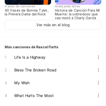
Y 
Frases de canciones
Analizando letras
40 frases de Bonnie Tyler,
Historia de Canción Para Mi
An
la Primera Dama del Rock
Muerte: la sobredosis que
casi mató a Charly García
Sí
Ver más en el blog
Mi
Más canciones de Rascal Flatts
en
My
Life Is a Highway
wa
Bless The Broken Road
Pa
pr
My Wish
To
What Hurts The Most
Nu