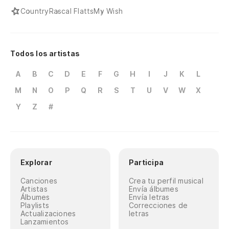
Country
Rascal Flatts
My Wish
Todos los artistas
A
B
C
D
E
F
G
H
I
J
K
L
M
N
O
P
Q
R
S
T
U
V
W
X
Y
Z
#
Explorar
Participa
Canciones
Crea tu perfil musical
Artistas
Envía álbumes
Álbumes
Envía letras
Playlists
Correcciones de
Actualizaciones
letras
Lanzamientos