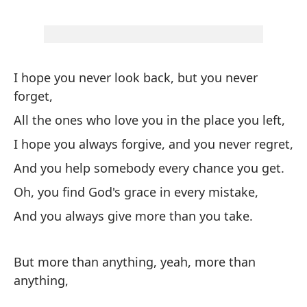
Má
Mo
I hope you never look back, but you never
forget,
Mi
en
All the ones who love you in the place you left,
My
I hope you always forgive, and you never regret,
wa
And you help somebody every chance you get.
Oh, you find God's grace in every mistake,
Pa
pr
And you always give more than you take.
To
But more than anything, yeah, more than
Nu
anything,
ag