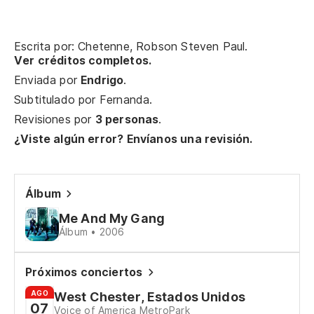
Oh
Escrita por: Chetenne, Robson Steven Paul.
Oh
Ver créditos completos.
Enviada por
Endrigo
.
Y 
Subtitulado por
Fernanda
.
An
Revisiones por
3 personas
.
¿Viste algún error? Envíanos una revisión.
Pe
Bu
Álbum
Me And My Gang
Mi
Álbum • 2006
en
Próximos conciertos
My
wa
AGO
West Chester, Estados Unidos
07
Voice of America MetroPark