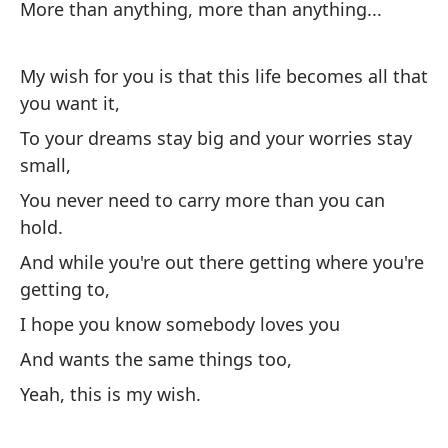
More than anything, more than anything...
Es
I 
My wish for you is that this life becomes all that
yo
you want it,
Y 
To your dreams stay big and your worries stay
small,
An
You never need to carry more than you can
Es
hold.
en
And while you're out there getting where you're
I 
getting to,
I hope you know somebody loves you
Si
And wants the same things too,
Yeah, this is my wish.
Mu
Sh