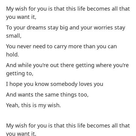
Yo
My wish for you is that this life becomes all that
you want it,
Y 
es
To your dreams stay big and your worries stay
small,
An
ge
You never need to carry more than you can
hold.
Es
And while you're out there getting where you're
I 
getting to,
I hope you know somebody loves you
Y 
And wants the same things too,
An
Yeah, this is my wish.
Sí
My wish for you is that this life becomes all that
you want it,