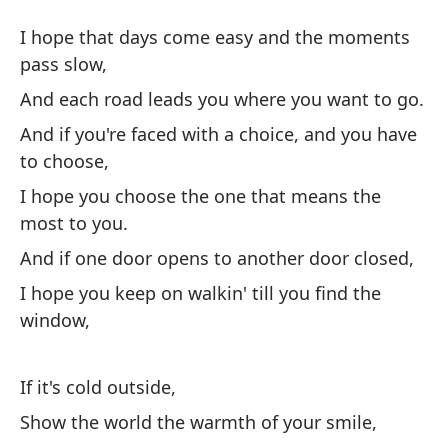
M
I hope that days come easy and the moments
M
pass slow,
And each road leads you where you want to go.
Es
And if you're faced with a choice, and you have
mo
to choose,
I 
I hope you choose the one that means the
sl
most to you.
Y 
And if one door opens to another door closed,
An
I hope you keep on walkin' till you find the
window,
Y 
el
If it's cold outside,
An
Show the world the warmth of your smile,
ch