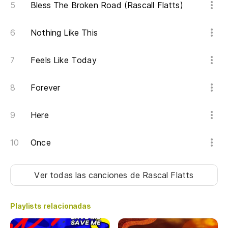
ag
Bless The Broken Road (Rascall Flatts)
Yo
Nothing Like This
Y 
es
Feels Like Today
An
Forever
ge
Es
Here
I 
Once
Y 
Ver todas las canciones
de Rascal Flatts
An
Sí
Playlists relacionadas