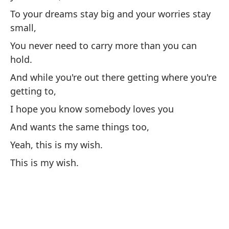
To your dreams stay big and your worries stay
small,
You never need to carry more than you can
Es
hold.
ol
And while you're out there getting where you're
I 
getting to,
To
I hope you know somebody loves you
Al
And wants the same things too,
Yeah, this is my wish.
Es
This is my wish.
ar
I 
Y 
An