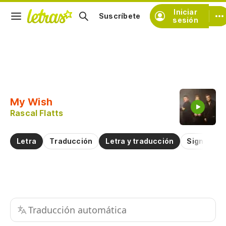
Iniciar
Suscríbete
sesión
Copiar fragmento
Copiar toda la letra
My Wish
Practicar la pronunciación de
Rascal Flatts
Comentar sobre este fragmento
Letra
Traducción
Letra y traducción
Significad
Traducción automática