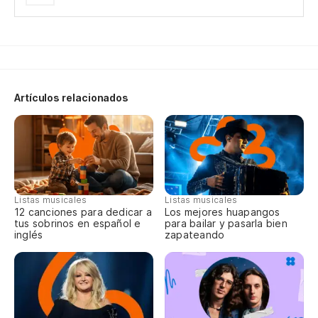
Pa
pr
To
Nu
Artículos relacionados
ag
Yo
Y 
es
Listas musicales
Listas musicales
12 canciones para dedicar a
Los mejores huapangos
An
tus sobrinos en español e
para bailar y pasarla bien
ge
inglés
zapateando
Es
I 