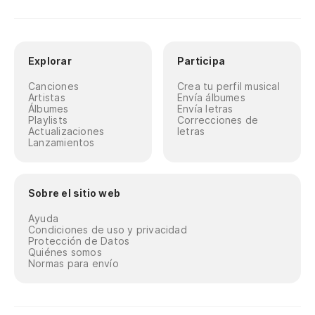
Explorar
Participa
Canciones
Crea tu perfil musical
Artistas
Envía álbumes
Álbumes
Envía letras
Playlists
Correcciones de
Actualizaciones
letras
Lanzamientos
Sobre el sitio web
Ayuda
Condiciones de uso y privacidad
Protección de Datos
Quiénes somos
Normas para envío