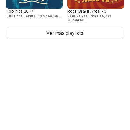
Top hits 2017
Rock Brasil Años 70
Luis Fonsi, Anitta, Ed Sheeran...
Raul Seixas, Rita Lee, Os
Mutantes...
Ver más playlists