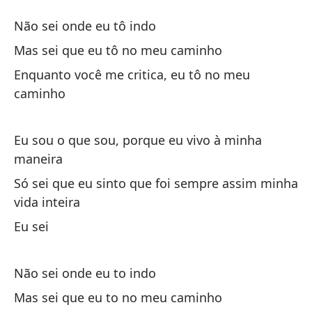
En
Não sei onde eu tô indo
No
Mas sei que eu tô no meu caminho
Enquanto você me critica, eu tô no meu
No
caminho
Pe
Eu sou o que sou, porque eu vivo à minha
Ma
maneira
Mi
Só sei que eu sinto que foi sempre assim minha
vida inteira
En
Eu sei
So
Não sei onde eu to indo
Eu
Mas sei que eu to no meu caminho