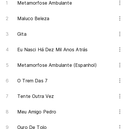
Metamorfose Ambulante
qu
Si
Maluco Beleza
Gita
Es
de
Eu Nasci Há Dez Mil Anos Atrás
Eu
qu
Metamorfose Ambulante (Espanhol)
O Trem Das 7
Tente Outra Vez
Meu Amigo Pedro
Ouro De Tolo