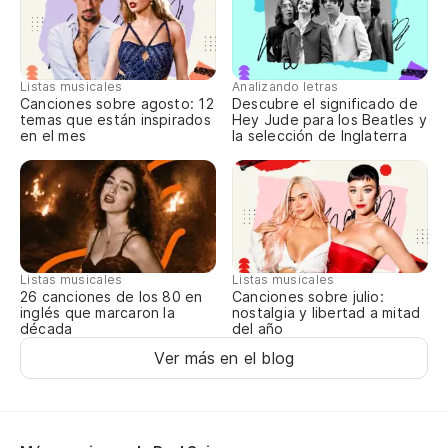
Ve
To
Listas musicales
Analizando letras
Canciones sobre agosto: 12
Descubre el significado de
temas que están inspirados
Hey Jude para los Beatles y
No
en el mes
la selección de Inglaterra
De
De
Listas musicales
Listas musicales
Canciones sobre julio:
26 canciones de los 80 en
nostalgia y libertad a mitad
inglés que marcaron la
del año
De
década
Ver más en el blog
De