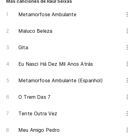
Más canciones de Raul Seixas
Ah
Metamorfose Ambulante
Lá
Maluco Beleza
Ah
Lá
Gita
Eu Nasci Há Dez Mil Anos Atrás
Metamorfose Ambulante (Espanhol)
O Trem Das 7
Tente Outra Vez
Meu Amigo Pedro