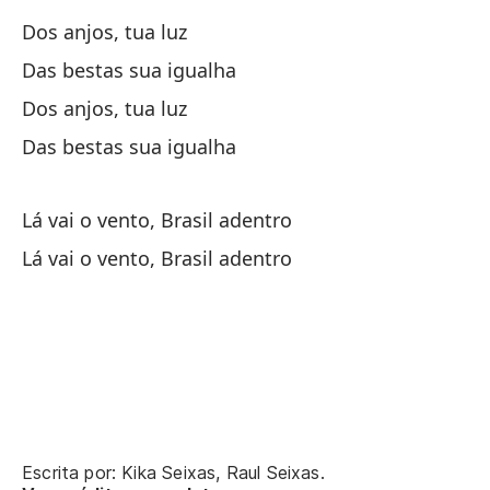
Dos anjos, tua luz
Lá
Das bestas sua igualha
Dos anjos, tua luz
De
Das bestas sua igualha
De
Lá vai o vento, Brasil adentro
De
Lá vai o vento, Brasil adentro
De
Vi
Ve
Escrita por: Kika Seixas, Raul Seixas.
Em