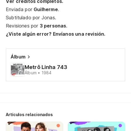
Ver créditos completos.
Em
Enviada por
Guilherme
.
Subtitulado por
Jonas
.
Cu
Revisiones por
3 personas
.
Co
¿Viste algún error? Envíanos una revisión.
De
Álbum
Do
Metrô Linha 743
Álbum • 1984
So
No
Tr
Artículos relacionados
Vi