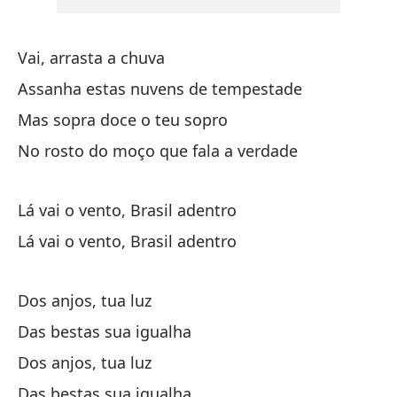
So
¡Y
Vai, arrasta a chuva
pa
Assanha estas nuvens de tempestade
E 
Mas sopra doce o teu sopro
No rosto do moço que fala a verdade
Ah
Lá
Lá vai o vento, Brasil adentro
Lá vai o vento, Brasil adentro
Ah
Lá
Dos anjos, tua luz
Das bestas sua igualha
Dos anjos, tua luz
Das bestas sua igualha