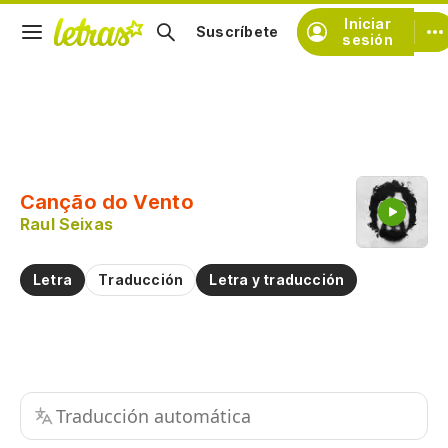
Iniciar
Suscríbete
sesión
Copiar fragmento
Copiar toda la letra
Canção do Vento
Practicar la pronunciación de
Raul Seixas
Comentar sobre este fragmento
Letra
Traducción
Letra y traducción
Traducción automática