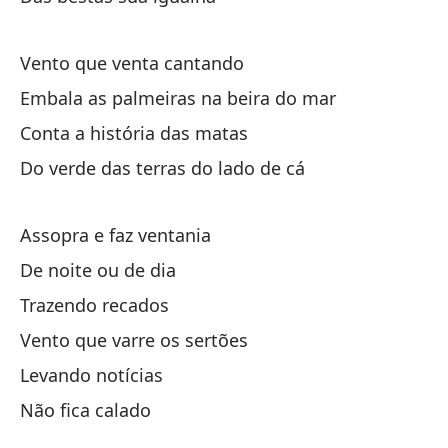
Va
Vento que venta cantando
To
Embala as palmeiras na beira do mar
As
Conta a história das matas
Do verde das terras do lado de cá
Pe
Ma
Assopra e faz ventania
En
De noite ou de dia
No
Trazendo recados
Vento que varre os sertões
Ah
Levando notícias
Lá
Não fica calado
Ah