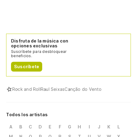
Disfruta de la música con
opciones exclusivas
Suscríbete para desbloquear
beneficios.
Suscríbete
Rock and Roll
Raul Seixas
Canção do Vento
Todos los artistas
A
B
C
D
E
F
G
H
I
J
K
L
M
N
O
P
Q
R
S
T
U
V
W
X