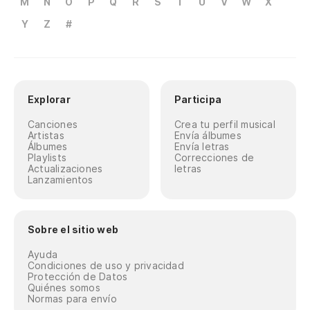
M
N
O
P
Q
R
S
T
U
V
W
X
Y
Z
#
Explorar
Participa
Canciones
Crea tu perfil musical
Artistas
Envía álbumes
Álbumes
Envía letras
Playlists
Correcciones de
Actualizaciones
letras
Lanzamientos
Sobre el sitio web
Ayuda
Condiciones de uso y privacidad
Protección de Datos
Quiénes somos
Normas para envío