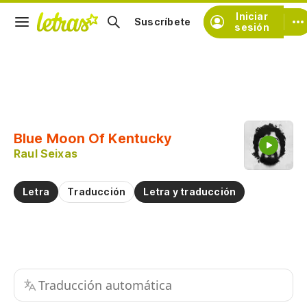
Iniciar
Suscríbete
sesión
Copiar fragmento
Copiar toda la letra
Blue Moon Of Kentucky
Practicar la pronunciación de
Raul Seixas
Comentar sobre este fragmento
Letra
Traducción
Letra y traducción
Traducción automática