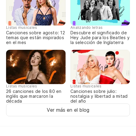
Qu
Eu
Listas musicales
Analizando letras
Eu
Canciones sobre agosto: 12
Descubre el significado de
temas que están inspirados
Hey Jude para los Beatles y
en el mes
la selección de Inglaterra
¿P
Po
Lu
Listas musicales
Listas musicales
Bl
Canciones sobre julio:
26 canciones de los 80 en
nostalgia y libertad a mitad
inglés que marcaron la
del año
década
Ver más en el blog