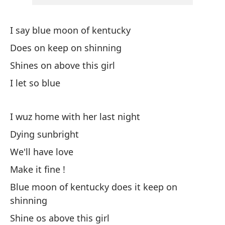
Bl
I say blue moon of kentucky
Di
Does on keep on shinning
I 
Shines on above this girl
Si
I let so blue
Br
I wuz home with her last night
Dying sunbright
De
We'll have love
Make it fine !
Blue moon of kentucky does it keep on
shinning
Shine os above this girl