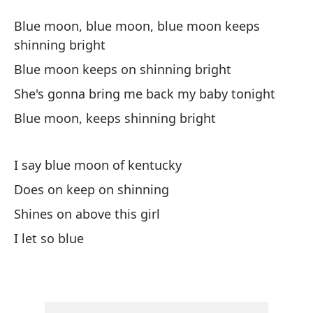
B
Blue moon, blue moon, blue moon keeps
B
shinning bright
Blue moon keeps on shinning bright
Lu
She's gonna bring me back my baby tonight
Bl
Blue moon, keeps shinning bright
br
La
I say blue moon of kentucky
Bl
Does on keep on shinning
Shines on above this girl
El
n
I let so blue
Sh
Lu