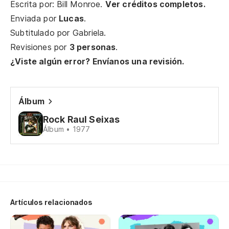
Escrita por: Bill Monroe.
Ver créditos completos.
Enviada por
Lucas
.
¡H
Subtitulado por
Gabriela
.
Revisiones por
3 personas
.
La
¿Viste algún error? Envíanos una revisión.
Bl
Br
Álbum
Sh
Rock Raul Seixas
Álbum • 1977
De
Qu
Qu
Artículos relacionados
Qu