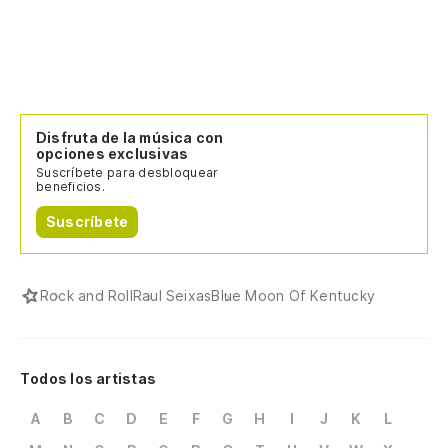
Disfruta de la música con
opciones exclusivas
Suscríbete para desbloquear
beneficios.
Suscríbete
Rock and Roll
Raul Seixas
Blue Moon Of Kentucky
Todos los artistas
A
B
C
D
E
F
G
H
I
J
K
L