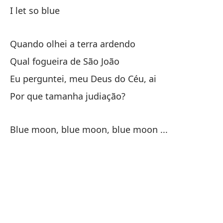
Di
I let so blue
I 
Quando olhei a terra ardendo
Si
Qual fogueira de São João
Br
Eu perguntei, meu Deus do Céu, ai
Por que tamanha judiação?
De
Blue moon, blue moon, blue moon ...
An
I 
El
T