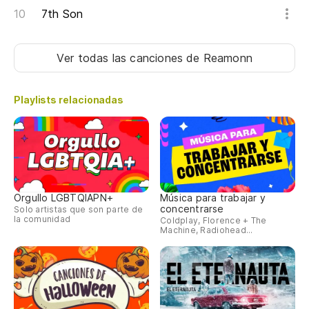
'C
7th Son
le
Pi
Ver todas las canciones
de Reamonn
Ve
Yo
Playlists relacionadas
Orgullo LGBTQIAPN+
Música para trabajar y
concentrarse
Solo artistas que son parte de
la comunidad
Coldplay, Florence + The
Machine, Radiohead...