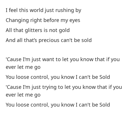
Cu
I feel this world just rushing by
Changing right before my eyes
Co
All that glitters is not gold
Ha
And all that’s precious can't be sold
de
Yo
'Cause I'm just want to let you know that if you
ever let me go
Y 
You loose control, you know I can't be Sold
ma
'Cause I'm just trying to let you know that if you
An
ever let me go
gr
You loose control, you know I can't be Sold
Di
ab