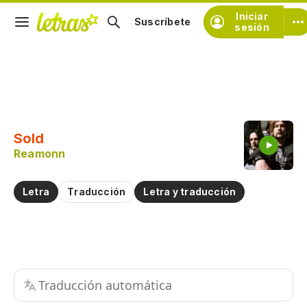
Iniciar
Suscríbete
sesión
Copiar fragmento
Copiar toda la letra
Sold
Practicar la pronunciación de
Reamonn
Comentar sobre este fragmento
Letra
Traducción
Letra y traducción
Traducción automática