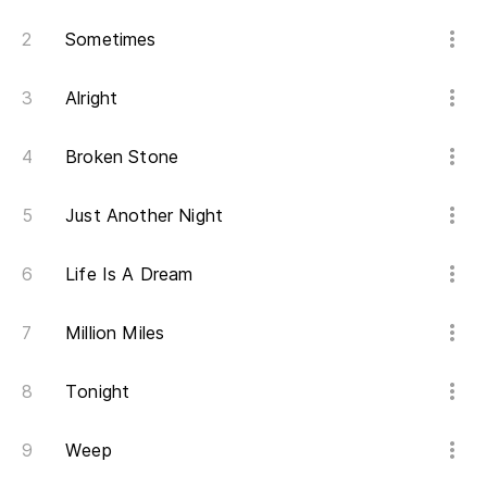
Sometimes
Y 
An
Alright
Po
Broken Stone
ve
Just Another Night
'C
le
Life Is A Dream
Pi
Ve
Million Miles
Yo
Tonight
Po
Weep
qu