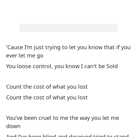
Di
ab
Yo
ni
Te
'Cause I'm just trying to let you know that if you
ever let me go
Di
You loose control, you know I can't be Sold
ab
Yo
Count the cost of what you lost
ni
Count the cost of what you lost
Te
You've been cruel to me the way you let me
Te
down
And I've been blind and deceived tried to stand