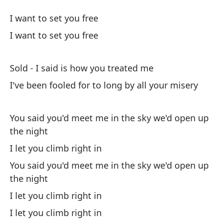
V
I want to set you free
So
I want to set you free
Qu
Sold - I said is how you treated me
I've been fooled for to long by all your misery
Qu
You said you'd meet me in the sky we'd open up
Ve
the night
So
I let you climb right in
He
You said you'd meet me in the sky we'd open up
to
the night
I'
I let you climb right in
I let you climb right in