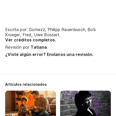
Yo
ni
Te
Escrita por: Gomezz, Philipp Rauenbusch, Bob
Krueger, Fred, Uwe Bossert.
Di
Ver créditos completos.
ab
Revisión por
Tatiana
.
Yo
¿Viste algún error? Envíanos una revisión.
ni
Te
Artículos relacionados
Te
Po
qu