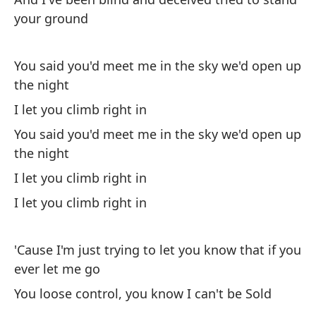
your ground
You said you'd meet me in the sky we'd open up
the night
Po
I let you climb right in
qu
You said you'd meet me in the sky we'd open up
'C
the night
le
I let you climb right in
Pi
I let you climb right in
Ve
Yo
'Cause I'm just trying to let you know that if you
ever let me go
Cu
You loose control, you know I can't be Sold
Co