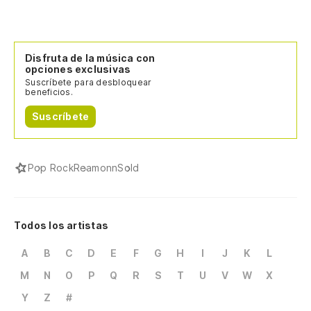
Disfruta de la música con
opciones exclusivas
Suscríbete para desbloquear
beneficios.
Suscríbete
Pop Rock
Reamonn
Sold
Todos los artistas
A
B
C
D
E
F
G
H
I
J
K
L
M
N
O
P
Q
R
S
T
U
V
W
X
Y
Z
#