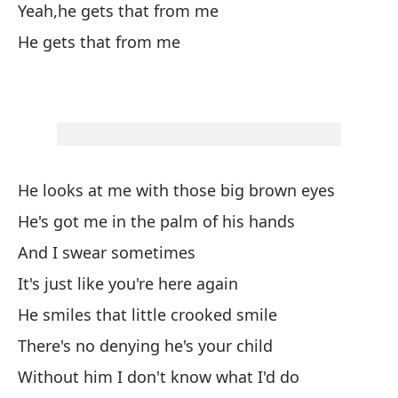
Yeah,he gets that from me
Sí
He gets that from me
Él
He looks at me with those big brown eyes
Me
He's got me in the palm of his hands
Me
And I swear sometimes
Y 
It's just like you're here again
Es
He smiles that little crooked smile
So
There's no denying he's your child
No
Without him I don't know what I'd do
Si