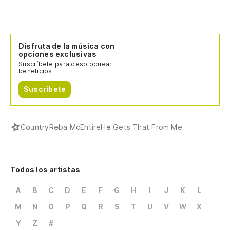
Disfruta de la música con
opciones exclusivas
Suscríbete para desbloquear
beneficios.
Suscríbete
Country
Reba McEntire
He Gets That From Me
Todos los artistas
A
B
C
D
E
F
G
H
I
J
K
L
M
N
O
P
Q
R
S
T
U
V
W
X
Y
Z
#