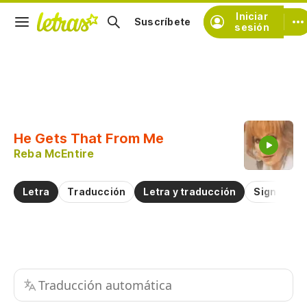
Iniciar
Suscríbete
sesión
Copiar fragmento
Copiar toda la letra
He Gets That From Me
Practicar la pronunciación de
Reba McEntire
Comentar sobre este fragmento
Letra
Traducción
Letra y traducción
Significad
Traducción automática