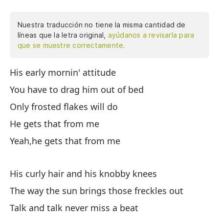
Nuestra traducción no tiene la misma cantidad de
líneas que la letra original,
ayúdanos a revisarla para
que se muestre correctamente.
His early mornin' attitude
Su
You have to drag him out of bed
Ti
Only frosted flakes will do
So
He gets that from me
Él
Yeah,he gets that from me
Sí
His curly hair and his knobby knees
Su
The way the sun brings those freckles out
La
Talk and talk never miss a beat
Ha