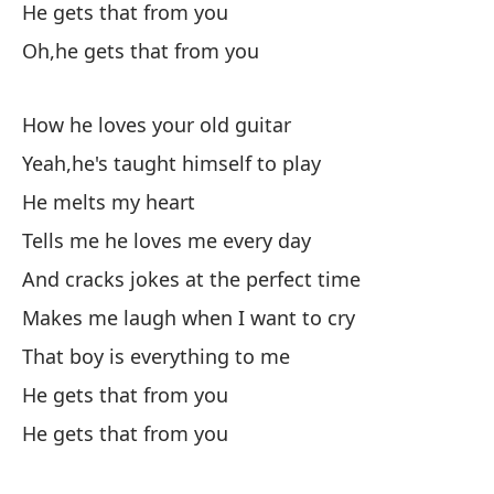
He gets that from you
Él
Oh,he gets that from you
Oh
How he loves your old guitar
Có
Yeah,he's taught himself to play
Sí
He melts my heart
De
Tells me he loves me every day
Me
And cracks jokes at the perfect time
Y 
Makes me laugh when I want to cry
Me
That boy is everything to me
Es
He gets that from you
Él
He gets that from you
Él