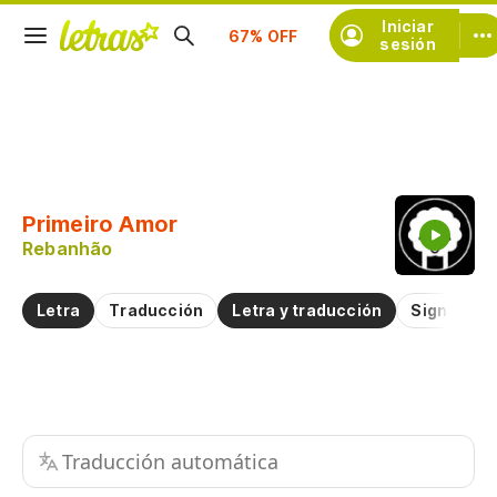
Iniciar
Suscríbete
sesión
Copiar fragmento
Copiar toda la letra
Primeiro Amor
Practicar la pronunciación de
Rebanhão
Comentar sobre este fragmento
Letra
Traducción
Letra y traducción
Significad
Traducción automática