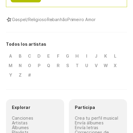
Gospel/Religioso
Rebanhão
Primeiro Amor
Todos los artistas
A
B
C
D
E
F
G
H
I
J
K
L
M
N
O
P
Q
R
S
T
U
V
W
X
Y
Z
#
Explorar
Participa
Canciones
Crea tu perfil musical
Artistas
Envía álbumes
Álbumes
Envía letras
Playlists
Correcciones de