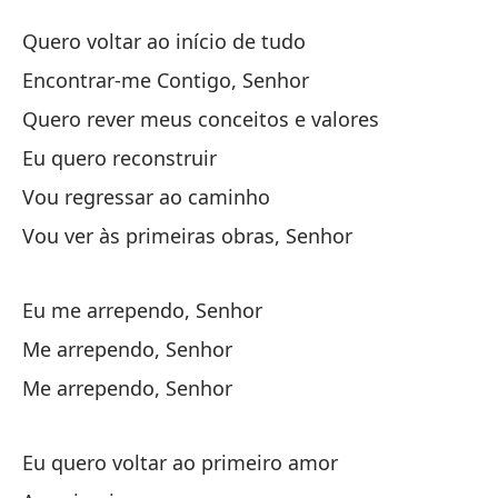
P
Quero voltar ao início de tudo
P
Encontrar-me Contigo, Senhor
Quero rever meus conceitos e valores
Qu
Eu quero reconstruir
Qu
Vou regressar ao caminho
No
Vou ver às primeiras obras, Senhor
Qu
Eu me arrependo, Senhor
Qu
Me arrependo, Senhor
Qu
Me arrependo, Senhor
Es
Eu quero voltar ao primeiro amor
Vo