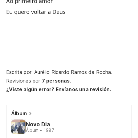
Ao primeiro amor
Eu quero voltar a Deus
Ve
Vo
Me
Me
Escrita por: Aurélio Ricardo Ramos da Rocha.
Me
Revisiones por
7 personas
.
¿Viste algún error? Envíanos una revisión.
Qu
Álbum
Eu
Novo Dia
Al
Álbum • 1987