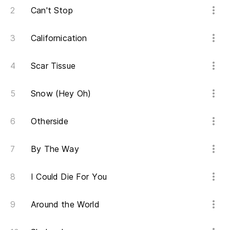
Can't Stop
De
Californication
¿N
Do
Scar Tissue
Bu
Snow (Hey Oh)
We
Otherside
Co
By The Way
De
I Could Die For You
De
Around the World