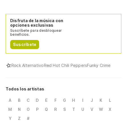
Disfruta de la música con
opciones exclusivas
Suscríbete para desbloquear
beneficios.
Suscríbete
Rock Alternativo
Red Hot Chili Peppers
Funky Crime
Todos los artistas
A
B
C
D
E
F
G
H
I
J
K
L
M
N
O
P
Q
R
S
T
U
V
W
X
Y
Z
#