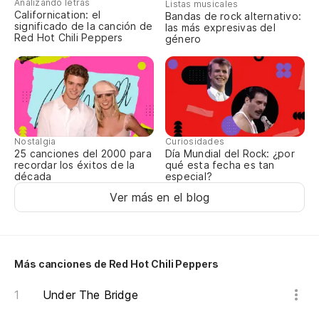
Analizando letras
Listas musicales
Californication: el
Bandas de rock alternativo:
¿P
significado de la canción de
las más expresivas del
Red Hot Chili Peppers
género
Wh
Yo
¿Q
Nostalgia
Curiosidades
Wh
25 canciones del 2000 para
Día Mundial del Rock: ¿por
recordar los éxitos de la
qué esta fecha es tan
década
especial?
Te
Ver más en el blog
I 
Yo
Más canciones de Red Hot Chili Peppers
Yo
Under The Bridge