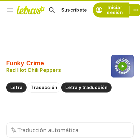
Iniciar
Suscríbete
sesión
Copiar fragmento
Copiar toda la letra
Funky Crime
Practicar la pronunciación de
Red Hot Chili Peppers
Comentar sobre este fragmento
Letra
Traducción
Letra y traducción
Traducción automática