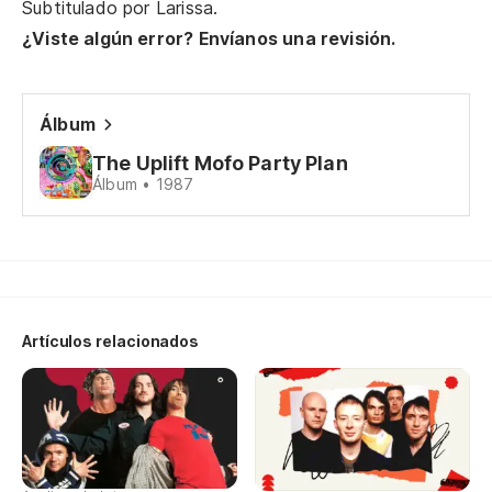
Subtitulado por
Larissa
.
Al
¿Viste algún error? Envíanos una revisión.
Y 
Álbum
Le
The Uplift Mofo Party Plan
Álbum • 1987
Ch
Se
Me
Artículos relacionados
Ha
Po