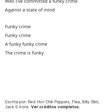
Well I've committed a funky crime
In
Against a state of mind
Di
Funky crime
Te
Funky crime
Pa
A funky funky crime
Fo
The crime is funky
No
Th
Y 
An
Escrita por: Red Hot Chili Peppers, Flea, Billy Slim,
Si
Jack S Irons.
Ver créditos completos.