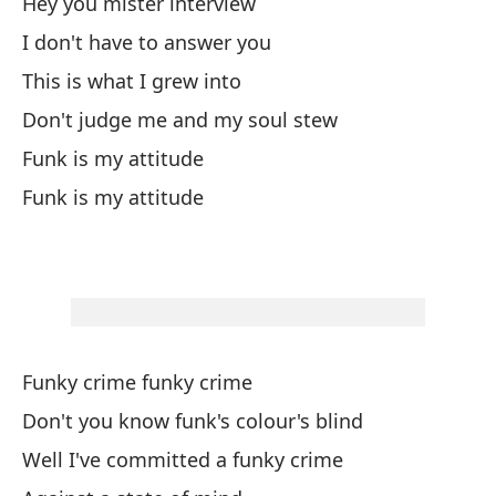
Hey you mister interview
I don't have to answer you
Yo
This is what I grew into
Don't judge me and my soul stew
De
Funk is my attitude
¿N
Funk is my attitude
Do
Bu
We
Funky crime funky crime
Co
Don't you know funk's colour's blind
Well I've committed a funky crime
Oy