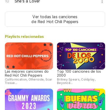
She's a Lover
Un
El
Ver todas las canciones
de Red Hot Chili Peppers
Playlists relacionadas
Las mejores canciones do
Top 100 canciones de los
Red Hot Chili Peppers
2000
Californication, Otherside, Scar
Britney Spears, Coldplay,
Tissue...
Beyoncé...