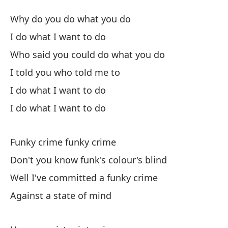
De
Why do you do what you do
F
I do what I want to do
Who said you could do what you do
¿P
I told you who told me to
Wh
I do what I want to do
Yo
I do what I want to do
¿Q
Funky crime funky crime
Wh
Don't you know funk's colour's blind
Te
Well I've committed a funky crime
I 
Against a state of mind
Yo