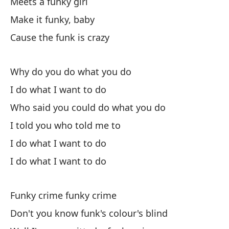
Meets a funky girl
Make it funky, baby
Cause the funk is crazy
De
¿N
Why do you do what you do
I do what I want to do
Do
Who said you could do what you do
Bu
I told you who told me to
We
I do what I want to do
Co
I do what I want to do
Funky crime funky crime
Ba
Don't you know funk's colour's blind
En