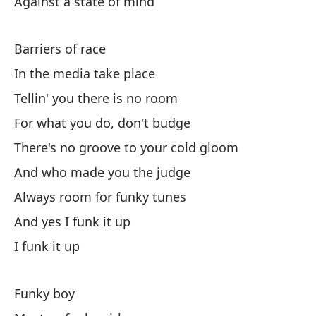
Against a state of mind
He
No
Barriers of race
I 
In the media take place
Tellin' you there is no room
Es
For what you do, don't budge
No
There's no groove to your cold gloom
And who made you the judge
Do
Always room for funky tunes
El
And yes I funk it up
I funk it up
El
Funky boy