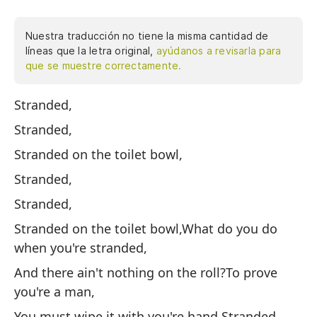
Nuestra traducción no tiene la misma cantidad de
líneas que la letra original,
ayúdanos a revisarla para
que se muestre correctamente.
Stranded,
Va
Stranded,
Va
Stranded on the toilet bowl,
Va
Stranded,
Va
Stranded,
Va
Stranded on the toilet bowl,What do you do
Va
when you're stranded,
¿Q
And there ain't nothing on the roll?To prove
Y 
you're a man,
Pa
You must wipe it with you're hand,Stranded,