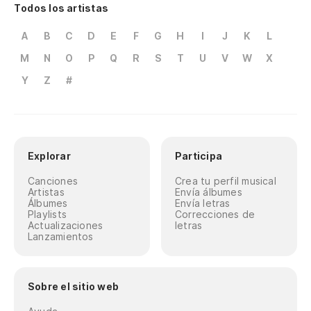
Todos los artistas
A
B
C
D
E
F
G
H
I
J
K
L
M
N
O
P
Q
R
S
T
U
V
W
X
Y
Z
#
Explorar
Participa
Canciones
Crea tu perfil musical
Artistas
Envía álbumes
Álbumes
Envía letras
Playlists
Correcciones de
Actualizaciones
letras
Lanzamientos
Sobre el sitio web