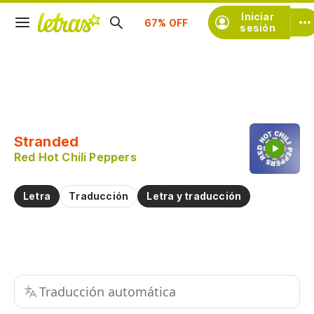
Suscríbete
Iniciar
sesión
Copiar fragmento
Copiar toda la letra
Stranded
Practicar la pronunciación de
Red Hot Chili Peppers
Comentar sobre este fragmento
Letra
Traducción
Letra y traducción
Traducción automática