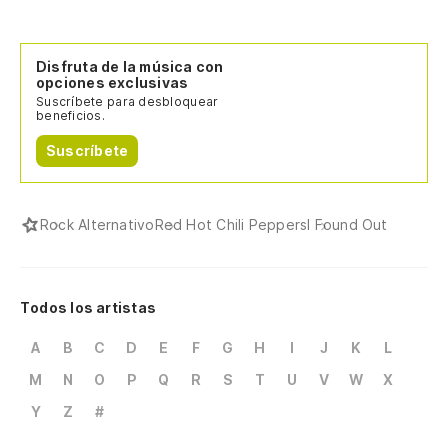
Disfruta de la música con
opciones exclusivas
Suscríbete para desbloquear
beneficios.
Suscríbete
Rock Alternativo
Red Hot Chili Peppers
I Found Out
Todos los artistas
A
B
C
D
E
F
G
H
I
J
K
L
M
N
O
P
Q
R
S
T
U
V
W
X
Y
Z
#