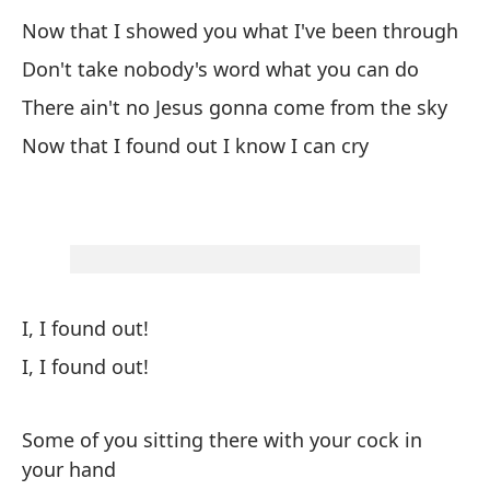
Now that I showed you what I've been through
Ah
Don't take nobody's word what you can do
No
There ain't no Jesus gonna come from the sky
No
Now that I found out I know I can cry
Ah
I, I found out!
¡D
I, I found out!
¡D
Some of you sitting there with your cock in
your hand
Al