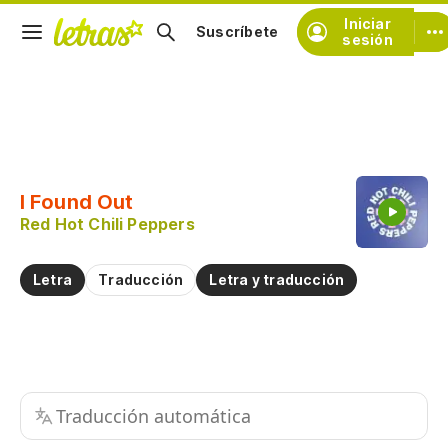
Iniciar
Suscríbete
sesión
Copiar fragmento
Copiar toda la letra
I Found Out
Practicar la pronunciación de
Red Hot Chili Peppers
Comentar sobre este fragmento
Letra
Traducción
Letra y traducción
Traducción automática