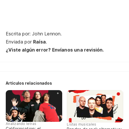
¡D
¡D
Escrita por: John Lennon.
Enviada por
Raísa
.
¿Viste algún error? Envíanos una revisión.
Artículos relacionados
Analizando letras
Listas musicales
Californication: el