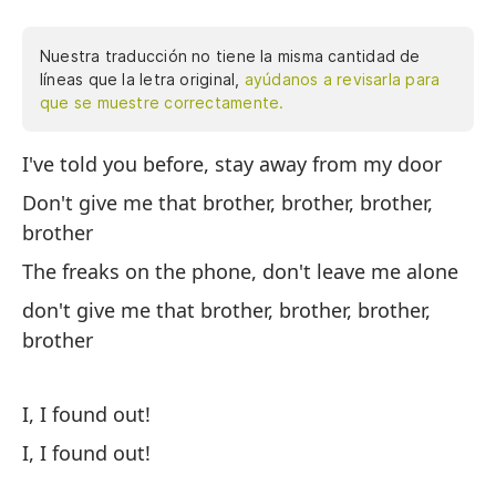
Nuestra traducción no tiene la misma cantidad de
líneas que la letra original,
ayúdanos a revisarla para
que se muestre correctamente.
I've told you before, stay away from my door
Te
pu
Don't give me that brother, brother, brother,
brother
No
h
The freaks on the phone, don't leave me alone
Lo
don't give me that brother, brother, brother,
brother
no
h
I, I found out!
¡D
I, I found out!
¡D