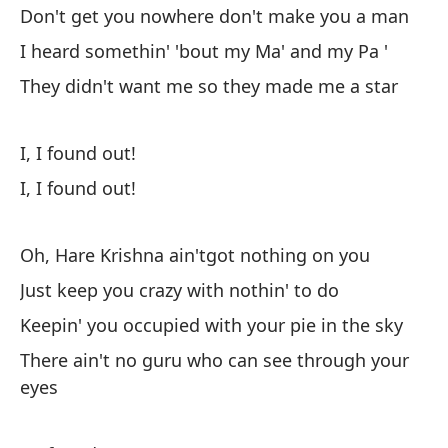
mi
Don't get you nowhere don't make you a man
No
I heard somethin' 'bout my Ma' and my Pa '
h
They didn't want me so they made me a star
Es
El
I, I found out!
un
I, I found out!
¡D
Oh, Hare Krishna ain'tgot nothing on you
¡D
Just keep you crazy with nothin' to do
Keepin' you occupied with your pie in the sky
Oh
There ain't no guru who can see through your
So
eyes
Ma
ci