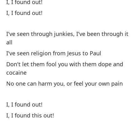
I, I found out!
No
I, I found out!
tu
I've seen through junkies, I've been through it
¡D
all
¡D
I've seen religion from Jesus to Paul
Don't let them fool you with them dope and
He
cocaine
po
No one can harm you, or feel your own pain
He
No
I, I found out!
co
I, I found this out!
Na
do