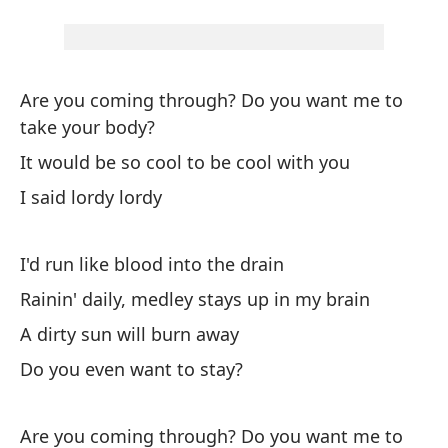
Ge
Me
I 
Are you coming through? Do you want me to
take your body?
Ni
It would be so cool to be cool with you
Yo
I said lordy lordy
Te
I'd run like blood into the drain
I 
Rainin' daily, medley stays up in my brain
Bu
A dirty sun will burn away
Do you even want to stay?
We
Are you coming through? Do you want me to