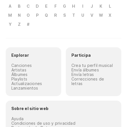
A
B
C
D
E
F
G
H
I
J
K
L
M
N
O
P
Q
R
S
T
U
V
W
X
Y
Z
#
Explorar
Participa
Canciones
Crea tu perfil musical
Artistas
Envía álbumes
Álbumes
Envía letras
Playlists
Correcciones de
Actualizaciones
letras
Lanzamientos
Sobre el sitio web
Ayuda
Condiciones de uso y privacidad