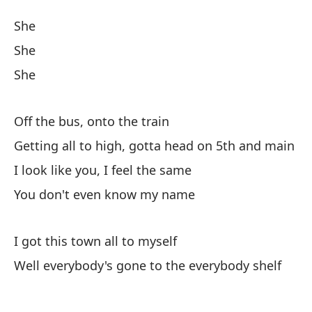
Bu
She
Bu
She
She
El
Off the bus, onto the train
El
Getting all to high, gotta head on 5th and main
El
I look like you, I feel the same
You don't even know my name
Fu
Of
I got this town all to myself
Well everybody's gone to the everybody shelf
Ll
y 