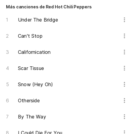
Más canciones de Red Hot Chili Peppers
He
Under The Bridge
¿D
te
Can't Stop
Wh
yo
Californication
Aú
Scar Tissue
I 
Snow (Hey Oh)
Otherside
By The Way
I Could Die For You