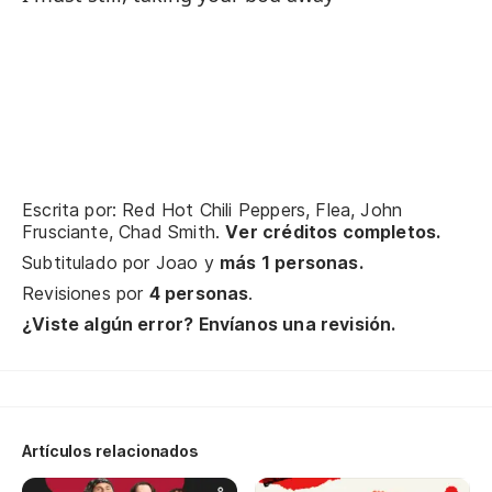
ce
Ra
Un
¿Q
Escrita por: Red Hot Chili Peppers, Flea, John
Frusciante, Chad Smith.
Ver créditos completos.
Subtitulado por
Joao
y
más 1 personas.
¿V
Revisiones por
4 personas
.
Ar
¿Viste algún error? Envíanos una revisión.
yo
Se
It
Artículos relacionados
He