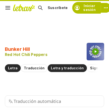
Iniciar
Suscríbete
sesión
Copiar fragmento
Copiar toda la letra
Bunker Hill
Practicar la pronunciación de
Red Hot Chili Peppers
Comentar sobre este fragmento
Letra
Traducción
Letra y traducción
Significad
Traducción automática