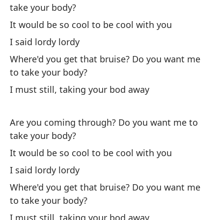
take your body?
It would be so cool to be cool with you
I said lordy lordy
¿V
Where'd you get that bruise? Do you want me
Ar
yo
to take your body?
I must still, taking your bod away
Se
It
Are you coming through? Do you want me to
take your body?
He
It would be so cool to be cool with you
I said lordy lordy
Co
Where'd you get that bruise? Do you want me
I'
to take your body?
Ll
I must still, taking your bod away