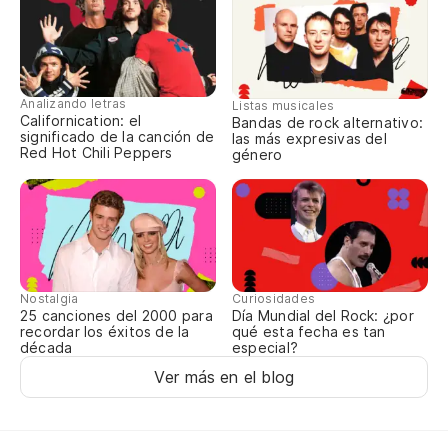
¿D
te
Wh
Analizando letras
Listas musicales
Californication: el
Bandas de rock alternativo:
yo
significado de la canción de
las más expresivas del
Red Hot Chili Peppers
género
Aú
I 
¿V
Nostalgia
Curiosidades
Ar
25 canciones del 2000 para
Día Mundial del Rock: ¿por
recordar los éxitos de la
qué esta fecha es tan
yo
década
especial?
Ver más en el blog
Se
It