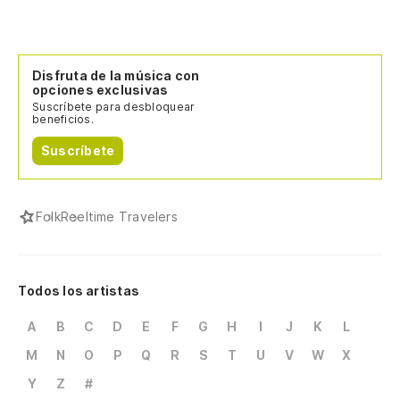
Disfruta de la música con
opciones exclusivas
Suscríbete para desbloquear
beneficios.
Suscríbete
Folk
Reeltime Travelers
Todos los artistas
A
B
C
D
E
F
G
H
I
J
K
L
M
N
O
P
Q
R
S
T
U
V
W
X
Y
Z
#