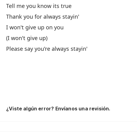
Tell me you know its true
No
Thank you for always stayin'
Sa
I won't give up on you
Di
(I won't give up)
Gr
Please say you're always stayin'
No
(N
Po
¿Viste algún error? Envíanos una revisión.