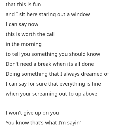
that this is fun
Mi
and I sit here staring out a window
qu
I can say now
y 
this is worth the call
ah
in the morning
qu
to tell you something you should know
en
Don't need a break when its all done
pa
Doing something that I always dreamed of
No
I can say for sure that everything is fine
h
when your screaming out to up above
Ha
Pu
I won't give up on you
cu
You know that's what I'm sayin'