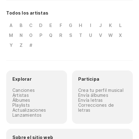
Todos los artistas
A
B
C
D
E
F
G
H
I
J
K
L
M
N
O
P
Q
R
S
T
U
V
W
X
Y
Z
#
Explorar
Participa
Canciones
Crea tu perfil musical
Artistas
Envía álbumes
Álbumes
Envía letras
Playlists
Correcciones de
Actualizaciones
letras
Lanzamientos
Sobre el sitio web