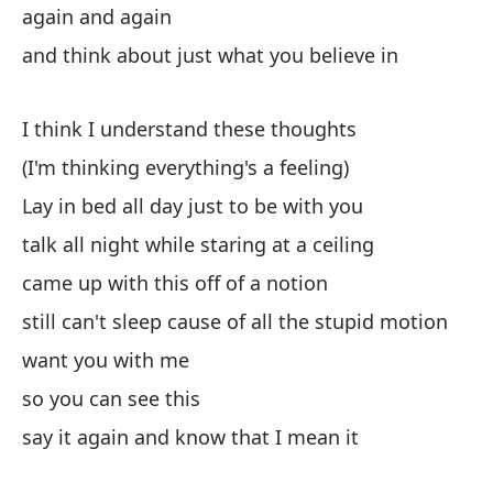
again and again
y 
and think about just what you believe in
Cr
I think I understand these thoughts
(c
(I'm thinking everything's a feeling)
Ac
co
Lay in bed all day just to be with you
ha
talk all night while staring at a ceiling
te
came up with this off of a notion
se
still can't sleep cause of all the stupid motion
aú
want you with me
m
so you can see this
qu
say it again and know that I mean it
pa
di