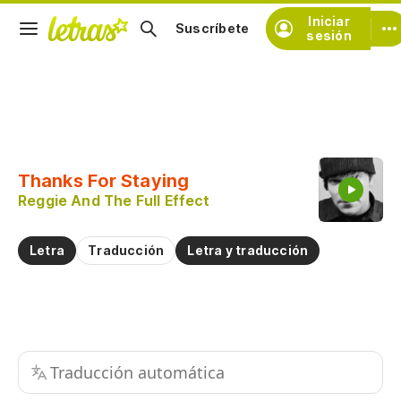
Iniciar
Suscríbete
sesión
Copiar fragmento
Copiar toda la letra
Thanks For Staying
Practicar la pronunciación de
Reggie And The Full Effect
Comentar sobre este fragmento
Letra
Traducción
Letra y traducción
Traducción automática