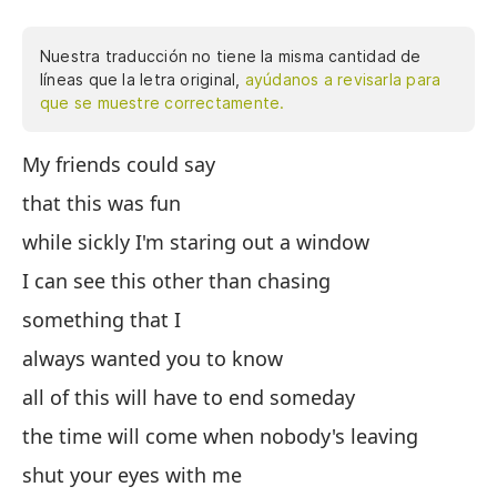
Nuestra traducción no tiene la misma cantidad de
líneas que la letra original,
ayúdanos a revisarla para
que se muestre correctamente.
My friends could say
Mi
that this was fun
qu
while sickly I'm staring out a window
mi
I can see this other than chasing
Pu
something that I
al
always wanted you to know
to
all of this will have to end someday
ll
the time will come when nobody's leaving
ci
shut your eyes with me
un