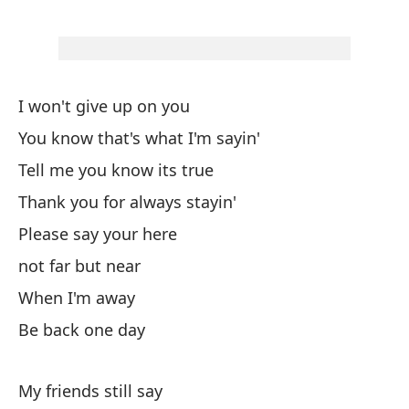
I won't give up on you
You know that's what I'm sayin'
No
Tell me you know its true
Sa
Thank you for always stayin'
Di
Please say your here
Gr
not far but near
Po
When I'm away
ce
Be back one day
Cu
Vo
My friends still say