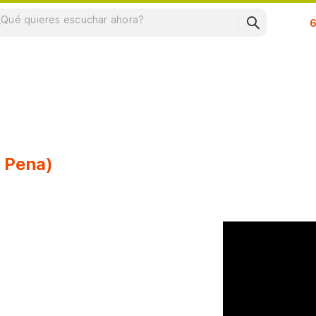
Su
e Pena)