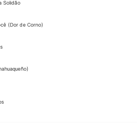
a Solidão
ê
cê (Dor de Corno)
es
umahuaqueño)
os