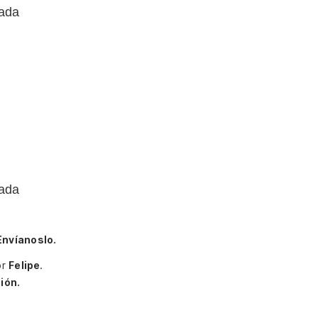
nada
nada
Envíanoslo.
or
Felipe
.
ión.