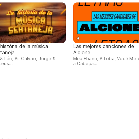
história de la música
Las mejores canciones de
rtaneja
Alcione
 & Léu, As Galvão, Jorge &
Meu Ébano, A Loba, Você Me V
eus...
a Cabeça...