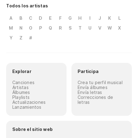
Todos los artistas
A
B
C
D
E
F
G
H
I
J
K
L
M
N
O
P
Q
R
S
T
U
V
W
X
Y
Z
#
Explorar
Participa
Canciones
Crea tu perfil musical
Artistas
Envía álbumes
Álbumes
Envía letras
Playlists
Correcciones de
Actualizaciones
letras
Lanzamientos
Sobre el sitio web