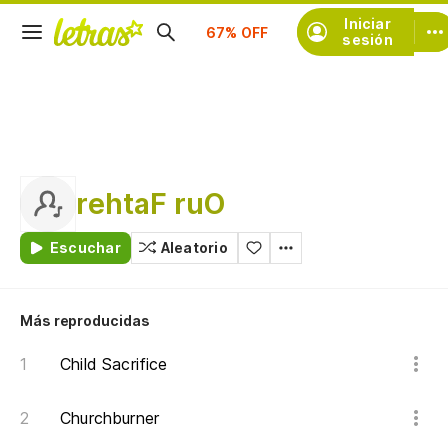
Suscríbete
Iniciar
sesión
rehtaF ruO
Escuchar
Aleatorio
Más reproducidas
Child Sacrifice
Churchburner