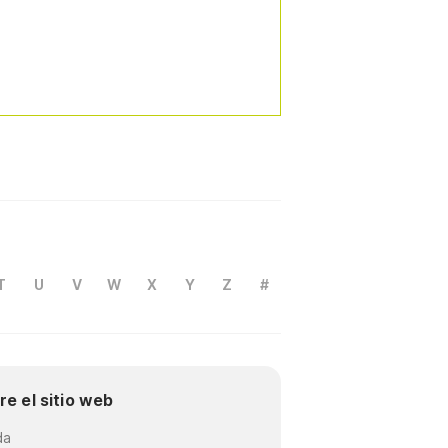
T
U
V
W
X
Y
Z
#
re el sitio web
da