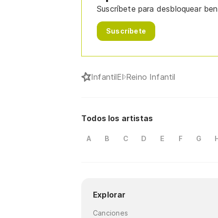
Suscríbete para desbloquear bene
Suscríbete
Infantil
El Reino Infantil
Todos los artistas
A
B
C
D
E
F
G
Explorar
Canciones