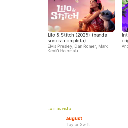
Lilo & Stitch (2025) (banda
In
sonora completa)
ori
Elvis Presley, Dan Romer, Mark
An
Keali'i Ho'omalu...
Lo más visto
august
Taylor Swift