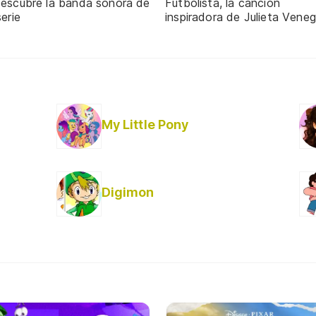
descubre la banda sonora de
Futbolista, la canción
serie
inspiradora de Julieta Vene
My Little Pony
Digimon