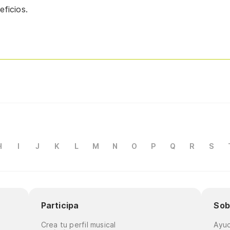
ficios.
H
I
J
K
L
M
N
O
P
Q
R
S
Participa
Sob
Crea tu perfil musical
Ayu