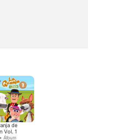
ranja de
 Vol. 1
• Álbum