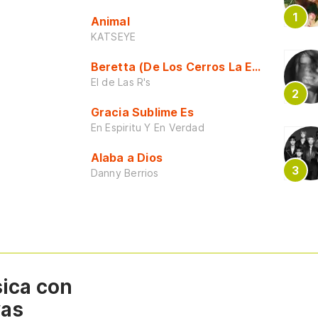
Animal
KATSEYE
Beretta (De Los Cerros La Escuela)
El de Las R's
Gracia Sublime Es
En Espiritu Y En Verdad
Alaba a Dios
Danny Berrios
sica con
vas