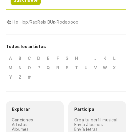
Suscríbete
Hip Hop/Rap
Rels B
Un Rodeoooo
Todos los artistas
A
B
C
D
E
F
G
H
I
J
K
L
M
N
O
P
Q
R
S
T
U
V
W
X
Y
Z
#
Explorar
Participa
Canciones
Crea tu perfil musical
Artistas
Envía álbumes
Álbumes
Envía letras