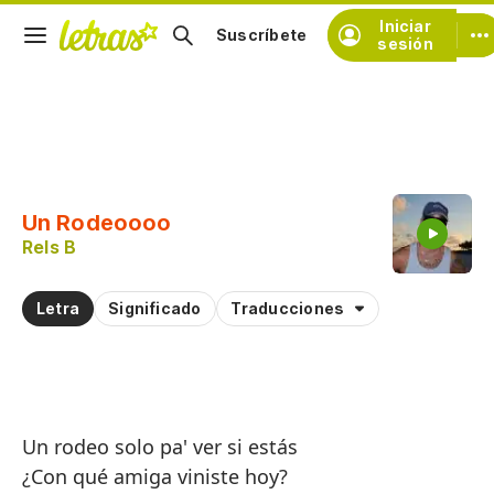
Iniciar
Suscríbete
sesión
Copiar fragmento
Copiar toda la letra
Un Rodeoooo
Practicar la pronunciación de
Rels B
Comentar sobre este fragmento
Letra
Significado
Traducciones
Un rodeo solo pa' ver si estás
¿Con qué amiga viniste hoy?