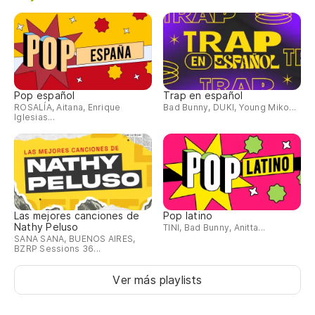
Pop español
Trap en español
ROSALÍA, Aitana, Enrique
Bad Bunny, DUKI, Young Miko...
Iglesias...
Las mejores canciones de
Pop latino
Nathy Peluso
TINI, Bad Bunny, Anitta...
SANA SANA, BUENOS AIRES,
BZRP Sessions 36...
Ver más playlists