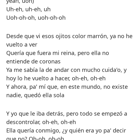
yeah, uoh)
Uh-eh, uh-eh, uh
Uoh-oh-oh, uoh-oh-oh
Desde que vi esos ojitos color marrón, ya no he
vuelto a ver
Quería que fuera mi reina, pero ella no
entiende de coronas
Ya me sabía la de andar con mucho cuida'o, y
hoy lo hе vuelto a hacer, oh-eh, oh-еh
Y ahora, pa' mí que, en este mundo, no existe
nadie, quedó ella sola
Y yo que le iba detrás, pero todo se empezó a
descontrolar, oh-eh, oh-eh
Ella quería conmigo, ¿y quién era yo pa' decir
que no? Oh-oh, oh-oh