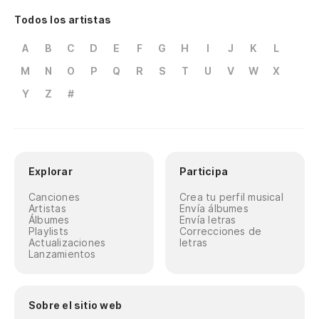
Todos los artistas
A
B
C
D
E
F
G
H
I
J
K
L
M
N
O
P
Q
R
S
T
U
V
W
X
Y
Z
#
Explorar
Participa
Canciones
Crea tu perfil musical
Artistas
Envía álbumes
Álbumes
Envía letras
Playlists
Correcciones de
Actualizaciones
letras
Lanzamientos
Sobre el sitio web