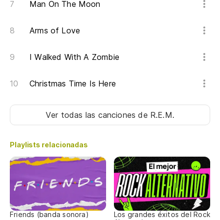
Man On The Moon
Ll
Arms of Love
En
I Walked With A Zombie
De
Christmas Time Is Here
Ot
Ver todas las canciones
de R.E.M.
An
Playlists relacionadas
Ll
Friends (banda sonora)
Los grandes éxitos del Rock