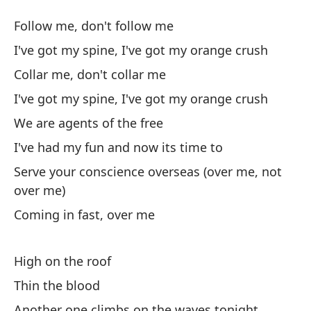
A
Follow me, don't follow me
O
I've got my spine, I've got my orange crush
Collar me, don't collar me
Sí
I've got my spine, I've got my orange crush
Te
We are agents of the free
na
I've had my fun and now its time to
I'
Serve your conscience overseas (over me, not
over me)
Co
Coming in fast, over me
Co
Te
High on the roof
na
Thin the blood
I'
Another one climbs on the waves tonight