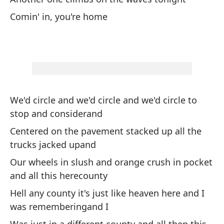
Comin' in, you're home
So
We
He
d
I'
We'd circle and we'd circle and we'd circle to
stop and considerand
Se
Centered on the pavement stacked up all the
mí
trucks jacked upand
Se
me
Our wheels in slush and orange crush in pocket
and all this herecounty
En
Hell any county it's just like heaven here and I
was rememberingand I
En