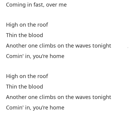
Coming in fast, over me
co
Ce
High on the roof
ca
Thin the blood
Ce
ja
Another one climbs on the waves tonight
Comin' in, you're home
Nu
ap
High on the roof
Ou
al
Thin the blood
Another one climbs on the waves tonight
De
Comin' in, you're home
aq
He
re