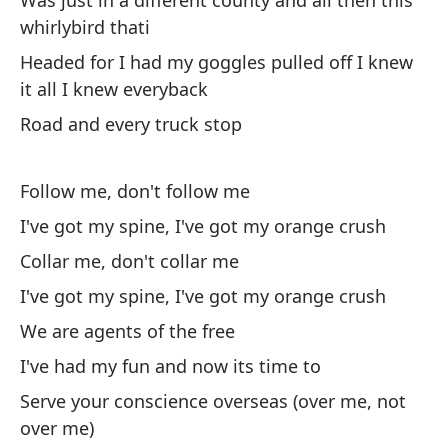
Was just in a different county and all then this
whirlybird thati
De
Headed for I had my goggles pulled off I knew
it all I knew everyback
Ot
Road and every truck stop
An
Follow me, don't follow me
Ll
I've got my spine, I've got my orange crush
Collar me, don't collar me
I've got my spine, I've got my orange crush
We are agents of the free
I've had my fun and now its time to
No
Serve your conscience overseas (over me, not
de
over me)
We