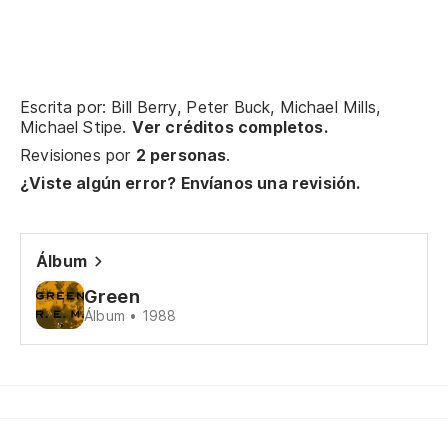
Es
en
Wa
wh
Escrita por: Bill Berry, Peter Buck, Michael Mills,
Michael Stipe.
Ver créditos completos.
Revisiones por
2 personas
.
Me
to
¿Viste algún error? Envíanos una revisión.
He
kn
Álbum
Ca
Green
Álbum • 1988
Ro
Sí