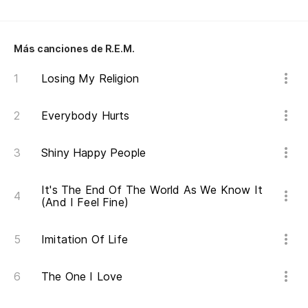
I'
Se
Más canciones de R.E.M.
mí
Losing My Religion
Se
me
Everybody Hurts
En
Shiny Happy People
En
It's The End Of The World As We Know It
(And I Feel Fine)
De
Imitation Of Life
Ot
The One I Love
An