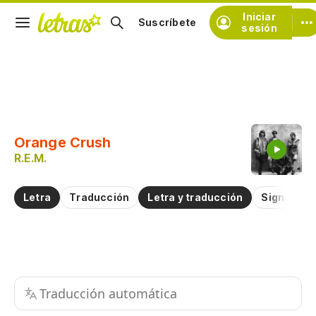
Iniciar
Suscríbete
sesión
Copiar fragmento
Copiar toda la letra
Orange Crush
Practicar la pronunciación de
R.E.M.
Comentar sobre este fragmento
Letra
Traducción
Letra y traducción
Significad
Traducción automática