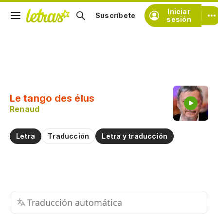
Iniciar
Suscríbete
sesión
Copiar fragmento
Copiar toda la letra
Le tango des élus
Practicar la pronunciación de
Renaud
Comentar sobre este fragmento
Letra
Traducción
Letra y traducción
Traducción automática