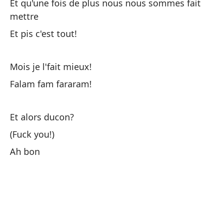
Et qu'une fois de plus nous nous sommes fait
Ch
mettre
Et pis c'est tout!
Y 
Et
Mois je l'fait mieux!
Falam fam fararam!
Ca
a
Et alors ducon?
No
(Fuck you!)
De
Ah bon
di
Do
Y 
Et