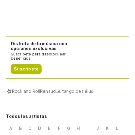
Disfruta de la música con
opciones exclusivas
Suscríbete para desbloquear
beneficios.
Suscríbete
Rock and Roll
Renaud
Le tango des élus
Todos los artistas
A
B
C
D
E
F
G
H
I
J
K
L