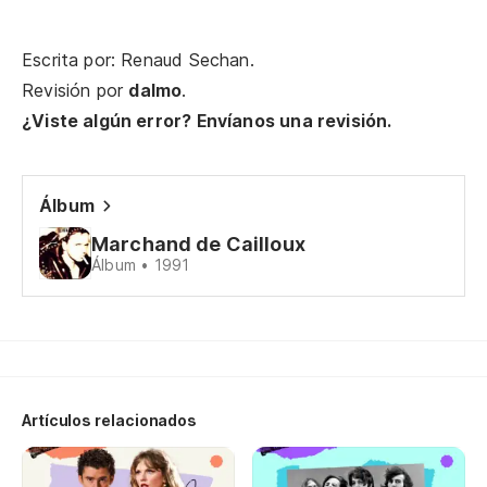
¡Y
Escrita por: Renaud Sechan.
Revisión por
dalmo
.
¿Viste algún error? Envíanos una revisión.
¡Y
¡F
Álbum
Marchand de Cailloux
Álbum • 1991
¿Y
(¡
¿A
Artículos relacionados