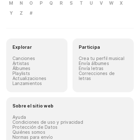
M
N
O
P
Q
R
S
T
U
V
W
X
Y
Z
#
Explorar
Participa
Canciones
Crea tu perfil musical
Artistas
Envía álbumes
Álbumes
Envía letras
Playlists
Correcciones de
Actualizaciones
letras
Lanzamientos
Sobre el sitio web
Ayuda
Condiciones de uso y privacidad
Protección de Datos
Quiénes somos
Normas para envío