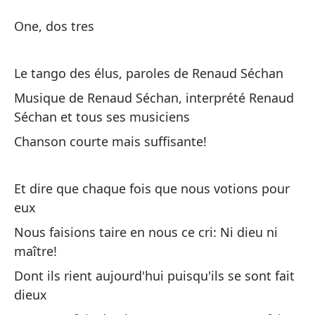
El
One, dos tres
Le
Le tango des élus, paroles de Renaud Séchan
Un
Musique de Renaud Séchan, interprété Renaud
Séchan et tous ses musiciens
El
Chanson courte mais suffisante!
S
Le
Et dire que chaque fois que nous votions pour
eux
Mú
Nous faisions taire en nous ce cri: Ni dieu ni
Re
maître!
Mu
Sé
Dont ils rient aujourd'hui puisqu'ils se sont fait
dieux
¡C