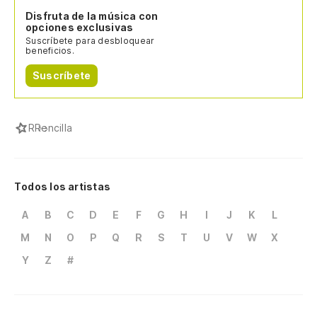
Disfruta de la música con
opciones exclusivas
Suscríbete para desbloquear
beneficios.
Suscríbete
R
Rencilla
Todos los artistas
A
B
C
D
E
F
G
H
I
J
K
L
M
N
O
P
Q
R
S
T
U
V
W
X
Y
Z
#