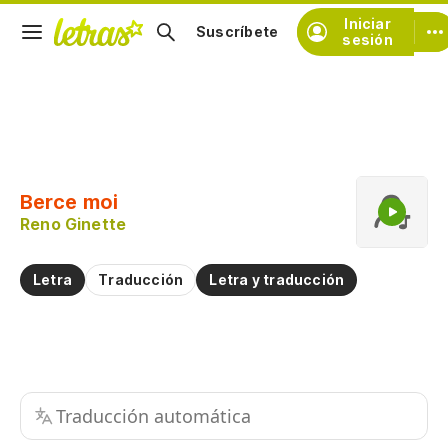
Iniciar
Suscríbete
sesión
Copiar fragmento
Copiar toda la letra
Berce moi
Practicar la pronunciación de
Reno Ginette
Comentar sobre este fragmento
Letra
Traducción
Letra y traducción
Traducción automática