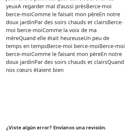
fe
yeuxA regarder mal d'aussi prèsBerce-moi
berce-moiComme le faisait mon pèreEn notre
La
doux jardinPar des soirs chauds et clairsBerce-
mo
re
moi berce-moiComme la voix de ma
ap
mèreQuand elle était heureuseUn peu de
ma
temps en tempsBerce-moi berce-moiBerce-moi
pe
berce-moiComme le faisant mon pèreEn notre
mo
doux jardinPar des soirs chauds et clairsQuand
cl
nos cœurs étaient bien
mè
te
ce
so
do
ai
pa
d'
¿Viste algún error? Envíanos una revisión.
mo