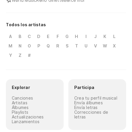
World Music
Reno Ginette
Berce moi
Todos los artistas
A
B
C
D
E
F
G
H
I
J
K
L
M
N
O
P
Q
R
S
T
U
V
W
X
Y
Z
#
Explorar
Participa
Canciones
Crea tu perfil musical
Artistas
Envía álbumes
Álbumes
Envía letras
Playlists
Correcciones de
Actualizaciones
letras
Lanzamientos