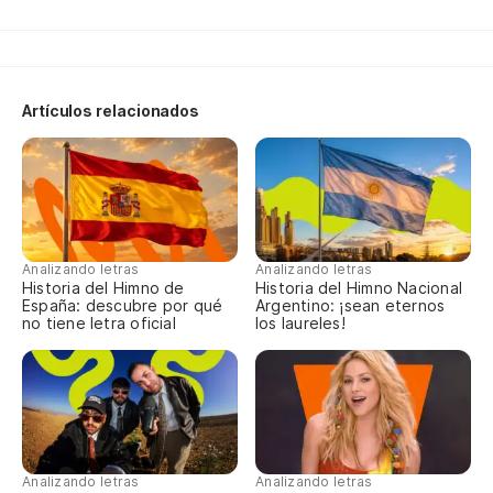
cl
mè
te
mo
Artículos relacionados
ja
ét
Analizando letras
Analizando letras
Historia del Himno de
Historia del Himno Nacional
España: descubre por qué
Argentino: ¡sean eternos
no tiene letra oficial
los laureles!
Analizando letras
Analizando letras