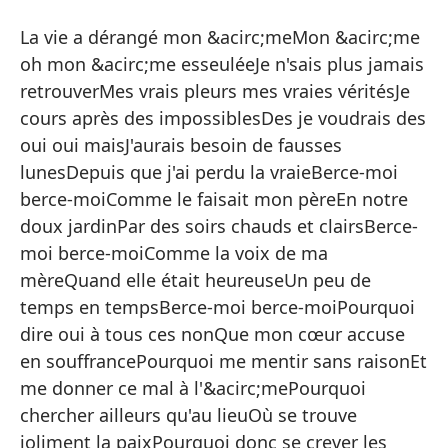
C
La vie a dérangé mon &acirc;meMon &acirc;me
B
oh mon &acirc;me esseuléeJe n'sais plus jamais
retrouverMes vrais pleurs mes vraies véritésJe
La
cours après des impossiblesDes je voudrais des
so
oui oui maisJ'aurais besoin de fausses
ve
lunesDepuis que j'ai perdu la vraieBerce-moi
tr
berce-moiComme le faisait mon pèreEn notre
fa
doux jardinPar des soirs chauds et clairsBerce-
hi
moi berce-moiComme la voix de ma
cá
mèreQuand elle était heureuseUn peu de
♪ ♪
temps en tempsBerce-moi berce-moiPourquoi
- -
dire oui à tous ces nonQue mon cœur accuse
- 
en souffrancePourquoi me mentir sans raisonEt
pa
me donner ce mal à l'&acirc;mePourquoi
y 
chercher ailleurs qu'au lieuOù se trouve
♪ 
joliment la paixPourquoi donc se crever les