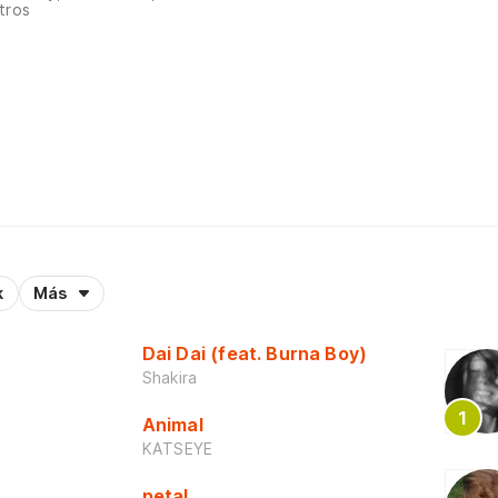
tros
k
Más
Dai Dai (feat. Burna Boy)
Shakira
Animal
KATSEYE
petal