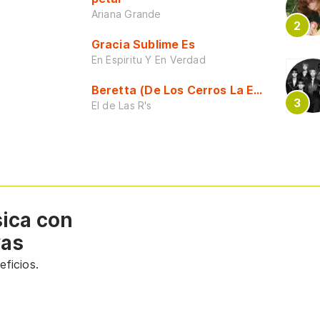
Ariana Grande
Gracia Sublime Es
En Espiritu Y En Verdad
Beretta (De Los Cerros La Escuela)
El de Las R's
sica con
vas
ficios.