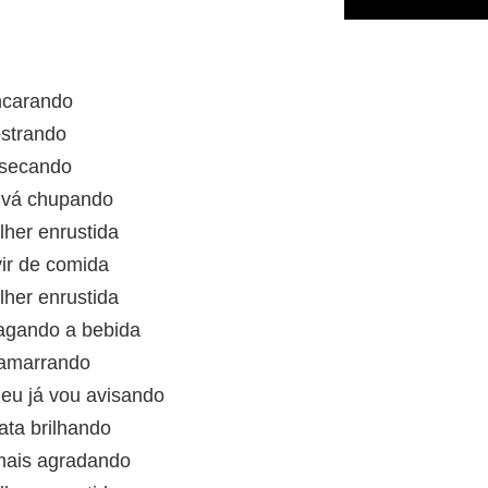
ncarando
ostrando
e secando
 vá chupando
lher enrustida
vir de comida
lher enrustida
agando a bebida
 amarrando
 eu já vou avisando
ta brilhando
mais agradando