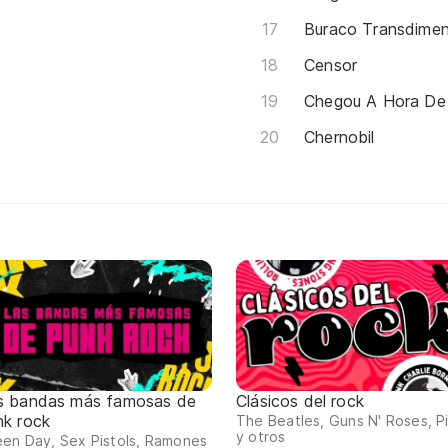
Buraco Transdimen
Censor
Chegou A Hora De
Chernobil
s bandas más famosas de
Clásicos del rock
nk rock
The Beatles, Guns N' Roses, P
y otros
en Day, Sex Pistols, Ramones