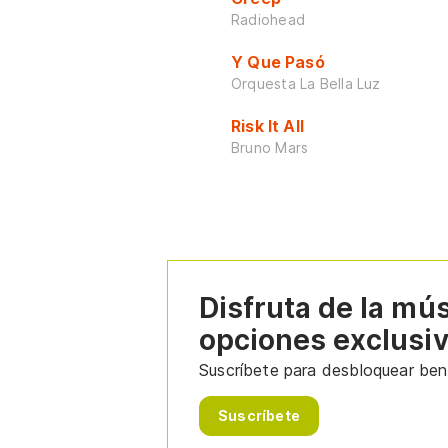
Radiohead
Y Que Pasó
Orquesta La Bella Luz
Risk It All
Bruno Mars
Disfruta de la mú
opciones exclusi
Suscríbete para desbloquear bene
Suscríbete