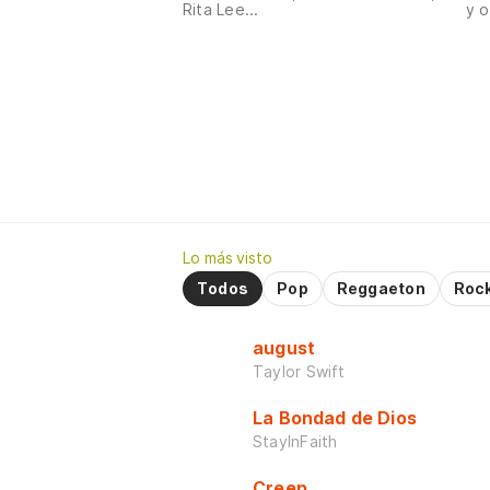
Rita Lee...
y o
Lo más visto
Todos
Pop
Reggaeton
Roc
august
Taylor Swift
La Bondad de Dios
StayInFaith
Creep