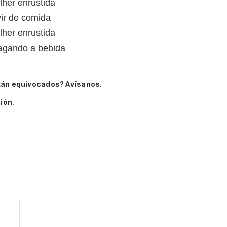
lher enrustida
vir de comida
lher enrustida
agando a bebida
tán equivocados? Avísanos.
ión.