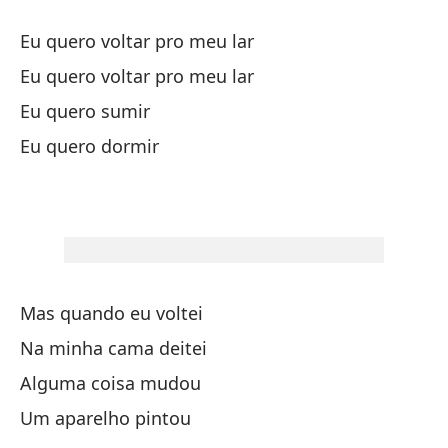
Do
Eu quero voltar pro meu lar
No
Eu quero voltar pro meu lar
Eu quero sumir
Y 
Eu quero dormir
A
En
Co
Mas quando eu voltei
Na minha cama deitei
N
Alguma coisa mudou
Um aparelho pintou
Qu