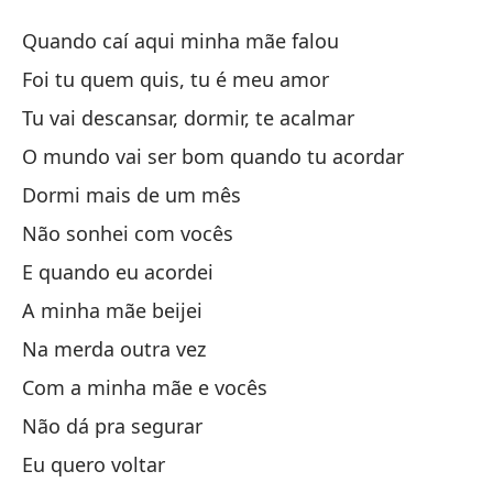
C
Quando caí aqui minha mãe falou
C
Foi tu quem quis, tu é meu amor
Tu vai descansar, dormir, te acalmar
Cu
O mundo vai ser bom quando tu acordar
Qu
Dormi mais de um mês
Fu
Não sonhei com vocês
Fo
E quando eu acordei
A minha mãe beijei
Va
Na merda outra vez
Tu
Com a minha mãe e vocês
El
Não dá pra segurar
O 
Eu quero voltar