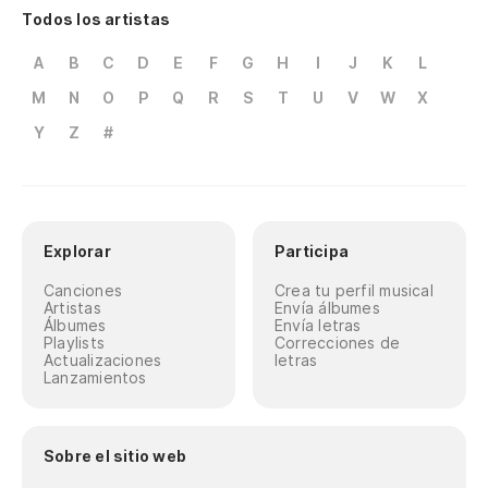
Todos los artistas
A
B
C
D
E
F
G
H
I
J
K
L
M
N
O
P
Q
R
S
T
U
V
W
X
Y
Z
#
Explorar
Participa
Canciones
Crea tu perfil musical
Artistas
Envía álbumes
Álbumes
Envía letras
Playlists
Correcciones de
Actualizaciones
letras
Lanzamientos
Sobre el sitio web