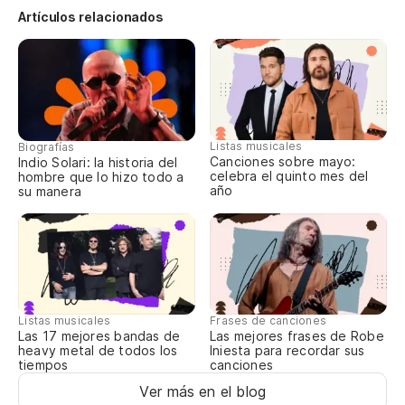
Artículos relacionados
Sh
Sh
Listas musicales
Sh
Biografías
Canciones sobre mayo:
Indio Solari: la historia del
celebra el quinto mes del
hombre que lo hizo todo a
año
su manera
Sh
Sh
Sh
Listas musicales
Frases de canciones
Las 17 mejores bandas de
Las mejores frases de Robe
heavy metal de todos los
Iniesta para recordar sus
S
tiempos
canciones
Ver más en el blog