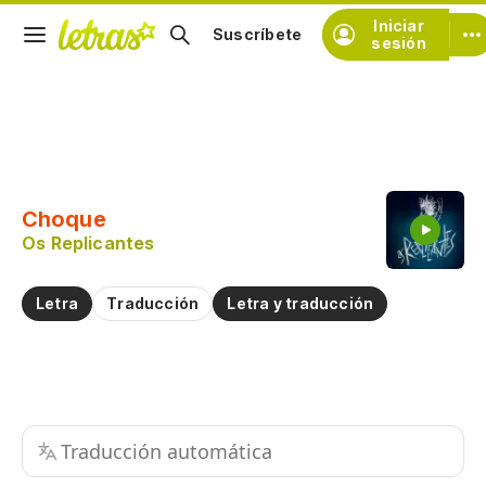
Iniciar
Suscríbete
sesión
Copiar fragmento
Copiar toda la letra
Choque
Practicar la pronunciación de
Os Replicantes
Comentar sobre este fragmento
Letra
Traducción
Letra y traducción
Traducción automática