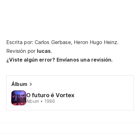
Pe
En
Al
Escrita por: Carlos Gerbase, Heron Hugo Heinz.
Revisión por
lucas
.
Un
¿Viste algún error? Envíanos una revisión.
Sh
Álbum
O futuro é Vortex
Sh
Álbum • 1986
Sh
Sh