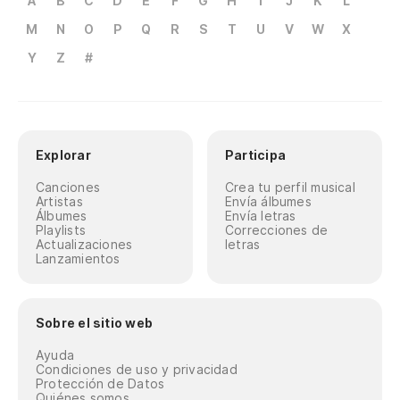
A
B
C
D
E
F
G
H
I
J
K
L
M
N
O
P
Q
R
S
T
U
V
W
X
Y
Z
#
Explorar
Participa
Canciones
Crea tu perfil musical
Artistas
Envía álbumes
Álbumes
Envía letras
Playlists
Correcciones de
Actualizaciones
letras
Lanzamientos
Sobre el sitio web
Ayuda
Condiciones de uso y privacidad
Protección de Datos
Quiénes somos