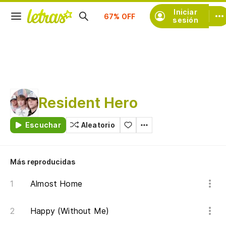
Suscríbete
Iniciar
sesión
Resident Hero
Escuchar
Aleatorio
Más reproducidas
Almost Home
Happy (Without Me)