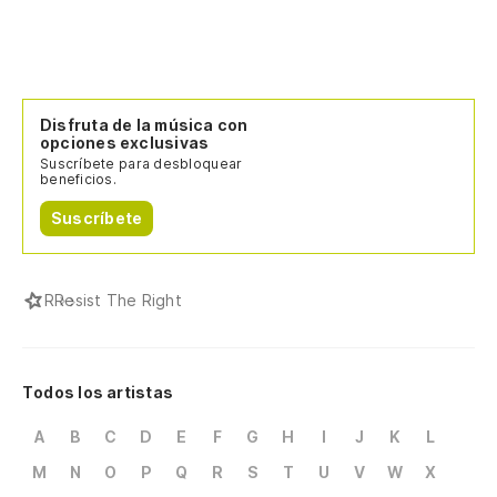
Disfruta de la música con
opciones exclusivas
Suscríbete para desbloquear
beneficios.
Suscríbete
R
Resist The Right
Todos los artistas
A
B
C
D
E
F
G
H
I
J
K
L
M
N
O
P
Q
R
S
T
U
V
W
X