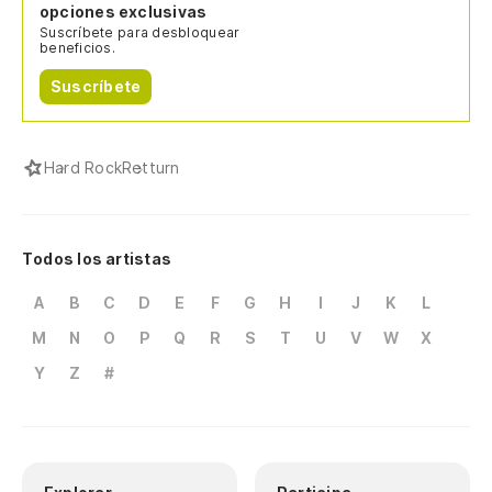
opciones exclusivas
Suscríbete para desbloquear
beneficios.
Suscríbete
Hard Rock
Retturn
Todos los artistas
A
B
C
D
E
F
G
H
I
J
K
L
M
N
O
P
Q
R
S
T
U
V
W
X
Y
Z
#