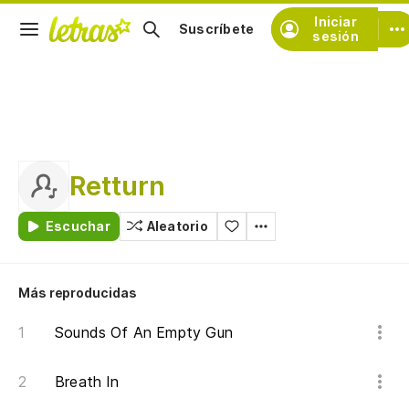
Iniciar
Suscríbete
sesión
Retturn
Escuchar
Aleatorio
Más reproducidas
Sounds Of An Empty Gun
Breath In