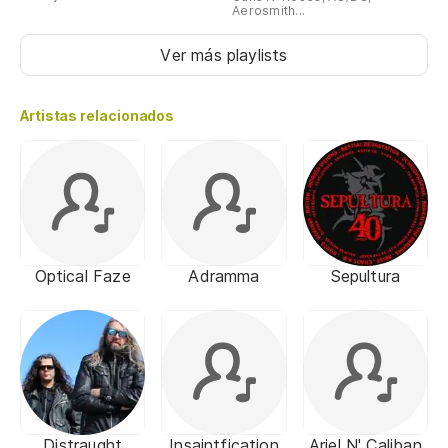
Aerosmith...
Ver más playlists
Artistas relacionados
Optical Faze
Adramma
Sepultura
Distraught
Insaintfication
Ariel N' Caliban