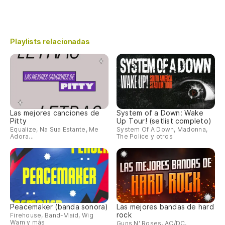
Playlists relacionadas
Las mejores canciones de
System of a Down: Wake
Pitty
Up Tour! (setlist completo)
Equalize, Na Sua Estante, Me
System Of A Down, Madonna,
Adora...
The Police y otros
Peacemaker (banda sonora)
Las mejores bandas de hard
rock
Firehouse, Band-Maid, Wig
Wam y más
Guns N' Roses, AC/DC,