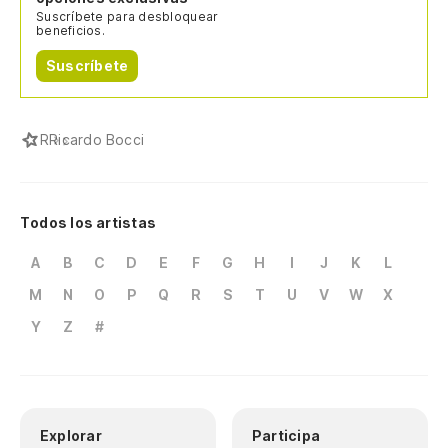
Suscríbete para desbloquear
beneficios.
Suscríbete
R
Ricardo Bocci
Todos los artistas
A
B
C
D
E
F
G
H
I
J
K
L
M
N
O
P
Q
R
S
T
U
V
W
X
Y
Z
#
Explorar
Participa