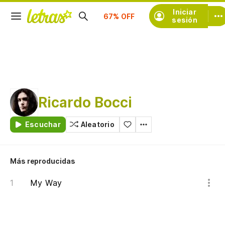
Suscríbete
Iniciar
sesión
Ricardo Bocci
Escuchar
Aleatorio
Más reproducidas
My Way