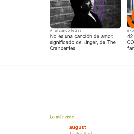
Analizando letras
#k
No es una canción de amor:
42
significado de Linger, de The
CO
Cranberries
fa
Lo más visto
august
Taylor Swift