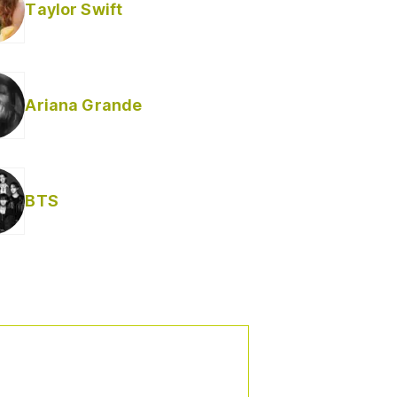
Taylor Swift
Ariana Grande
Helabusador) [explícita]
BTS