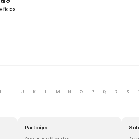
ficios.
H
I
J
K
L
M
N
O
P
Q
R
S
Participa
Sob