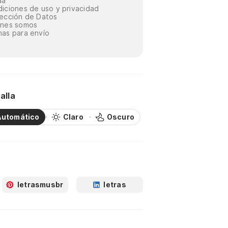
da
iciones de uso y privacidad
ección de Datos
énes somos
as para envío
alla
Automático
Claro
Oscuro
letrasmusbr
letras