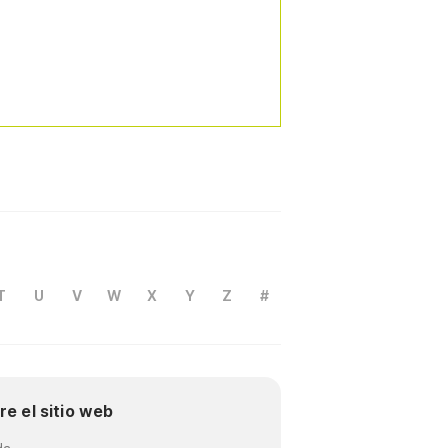
T
U
V
W
X
Y
Z
#
re el sitio web