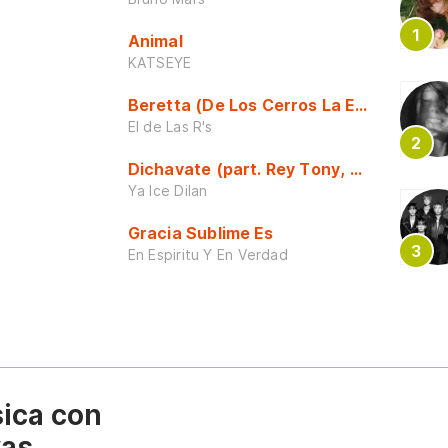
Animal
KATSEYE
Beretta (De Los Cerros La Escuela)
El de Las R's
Dichavate (part. Rey Tony, Dj Honda y 
Ya Ice Dilan
Gracia Sublime Es
En Espiritu Y En Verdad
sica con
vas