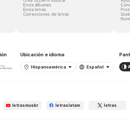
Crea tu perfil musical
Ayu
Envía álbumes
Cond
Envía letras
Prot
Correcciones de letras
Qui
Norm
ión
Ubicación e idioma
Pant
Hispanoamérica
Español
letrasmusbr
letraslatam
letras