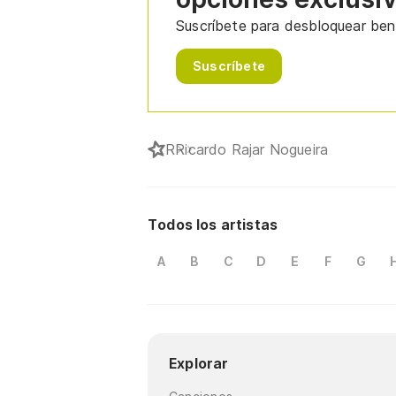
Suscríbete para desbloquear bene
Suscríbete
R
Ricardo Rajar Nogueira
Todos los artistas
A
B
C
D
E
F
G
Explorar