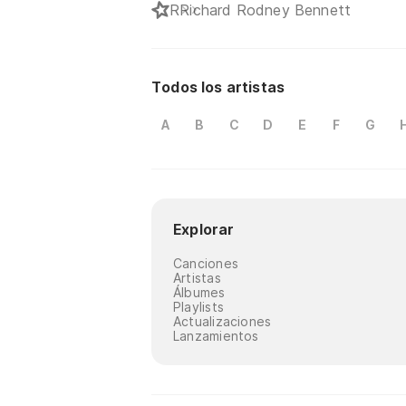
R
Richard Rodney Bennett
Todos los artistas
A
B
C
D
E
F
G
Explorar
Canciones
Artistas
Álbumes
Playlists
Actualizaciones
Lanzamientos