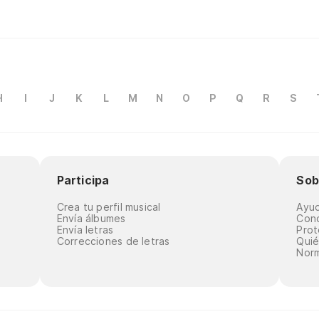
H
I
J
K
L
M
N
O
P
Q
R
S
Participa
Sob
Crea tu perfil musical
Ayu
Envía álbumes
Cond
Envía letras
Prot
Correcciones de letras
Qui
Norm