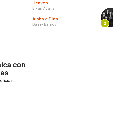
Heaven
Bryan Adams
Alaba a Dios
Danny Berrios
sica con
vas
ficios.