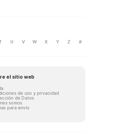
T
U
V
W
X
Y
Z
#
re el sitio web
da
iciones de uso y privacidad
ección de Datos
énes somos
as para envío