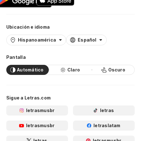
Ubicación e idioma
Hispanoamérica
Español
Pantalla
Automático
Claro
Oscuro
Sigue a Letras.com
letrasmusbr
letras
letrasmusbr
letraslatam
letras
letrasmusbr