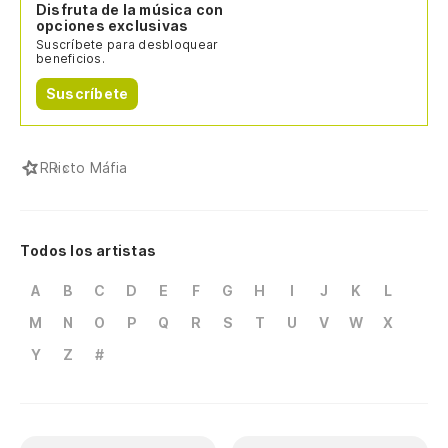
Disfruta de la música con
opciones exclusivas
Suscríbete para desbloquear
beneficios.
Suscríbete
R
Ricto Máfia
Todos los artistas
A
B
C
D
E
F
G
H
I
J
K
L
M
N
O
P
Q
R
S
T
U
V
W
X
Y
Z
#