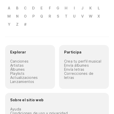
A
B
C
D
E
F
G
H
I
J
K
L
M
N
O
P
Q
R
S
T
U
V
W
X
Y
Z
#
Explorar
Participa
Canciones
Crea tu perfil musical
Artistas
Envía álbumes
Álbumes
Envía letras
Playlists
Correcciones de
Actualizaciones
letras
Lanzamientos
Sobre el sitio web
Ayuda
Condiciones de uso y privacidad