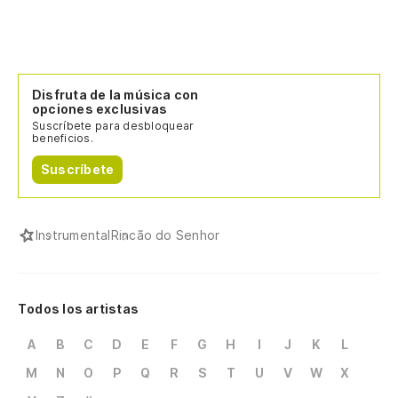
Disfruta de la música con
opciones exclusivas
Suscríbete para desbloquear
beneficios.
Suscríbete
Instrumental
Rincão do Senhor
Todos los artistas
A
B
C
D
E
F
G
H
I
J
K
L
M
N
O
P
Q
R
S
T
U
V
W
X