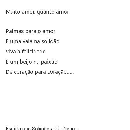
¿H
Muito amor, quanto amor
Sí
Palmas para o amor
E uma vaia na solidão
¿H
Viva a felicidade
Te
E um beijo na paixão
Sí
De coração para coração.....
¿H
Sí
Al
Escrita por: Solimões, Rio Negro.