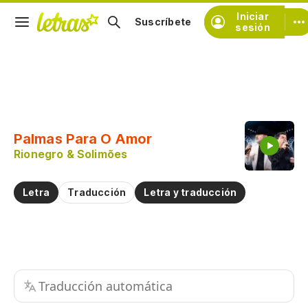
Iniciar
Suscríbete
sesión
Copiar fragmento
Copiar toda la letra
Palmas Para O Amor
Practicar la pronunciación de
Rionegro & Solimões
Comentar sobre este fragmento
Letra
Traducción
Letra y traducción
Traducción automática