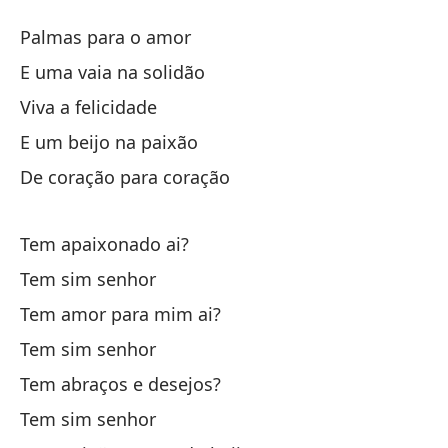
Ap
Palmas para o amor
P
E uma vaia na solidão
Viva a felicidade
Ap
E um beijo na paixão
Y 
De coração para coração
Vi
Tem apaixonado ai?
Tem sim senhor
Y 
Tem amor para mim ai?
Tem sim senhor
De
Tem abraços e desejos?
Tem sim senhor
¿H