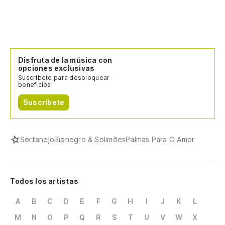
Disfruta de la música con
opciones exclusivas
Suscríbete para desbloquear
beneficios.
Suscríbete
Sertanejo
Rionegro & Solimões
Palmas Para O Amor
Todos los artistas
A
B
C
D
E
F
G
H
I
J
K
L
M
N
O
P
Q
R
S
T
U
V
W
X