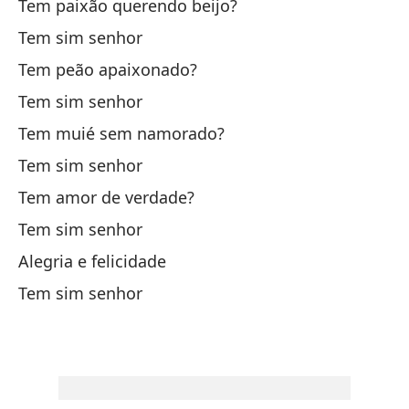
Tem paixão querendo beijo?
Sí
Tem sim senhor
Tem peão apaixonado?
¿H
Tem sim senhor
Tem muié sem namorado?
Sí
Tem sim senhor
¿H
Tem amor de verdade?
Tem sim senhor
Sí
Alegria e felicidade
Tem sim senhor
¿H
Te
Sí