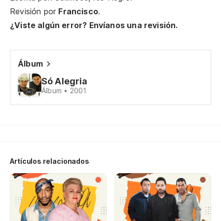
Sí
Revisión por
Francisco
.
¿Viste algún error? Envíanos una revisión.
Álbum
Só Alegria
Álbum • 2001
Mu
Mu
Ap
Artículos relacionados
Y 
Vi